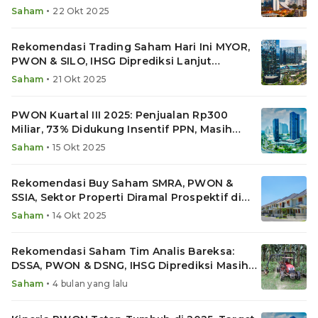
•
Saham
22 Okt 2025
Rekomendasi Trading Saham Hari Ini MYOR,
PWON & SILO, IHSG Diprediksi Lanjut
Menguat
•
Saham
21 Okt 2025
PWON Kuartal III 2025: Penjualan Rp300
Miliar, 73% Didukung Insentif PPN, Masih
Layak Buy?
•
Saham
15 Okt 2025
Rekomendasi Buy Saham SMRA, PWON &
SSIA, Sektor Properti Diramal Prospektif di
2026
•
Saham
14 Okt 2025
Rekomendasi Saham Tim Analis Bareksa:
DSSA, PWON & DSNG, IHSG Diprediksi Masih
Rawan Koreksi
•
Saham
4 bulan yang lalu