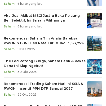
2026
•
Saham
6 bulan yang lalu
Aksi Jual Akibat MSCI Justru Buka Peluang
Beli Selektif, Ini Saham Pilihannya
•
Saham
6 bulan yang lalu
Rekomendasi Saham Tim Analis Bareksa:
PWON & BBNI, Fed Rate Turun Jadi 3,5-3,75%
•
Saham
11 Des 2025
The Fed Potong Bunga, Saham Bank & Reksa
Dana Ini Siap Ngebut!
•
Saham
30 Okt 2025
Rekomendasi Trading Saham Hari Ini SSIA &
PWON, Insentif PPN DTP Sampai 2027
•
Saham
22 Okt 2025