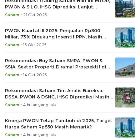
Rekomendasi Trading Saham Hari Ini MYOR,
PWON & SILO, IHSG Diprediksi Lanjut
Menguat
•
Saham
21 Okt 2025
PWON Kuartal III 2025: Penjualan Rp300
Miliar, 73% Didukung Insentif PPN, Masih
Layak Buy?
•
Saham
15 Okt 2025
Rekomendasi Buy Saham SMRA, PWON &
SSIA, Sektor Properti Diramal Prospektif di
2026
•
Saham
14 Okt 2025
Rekomendasi Saham Tim Analis Bareksa:
DSSA, PWON & DSNG, IHSG Diprediksi Masih
Rawan Koreksi
•
Saham
4 bulan yang lalu
Kinerja PWON Tetap Tumbuh di 2025, Target
Harga Saham Rp550 Masih Menarik?
•
Saham
4 bulan yang lalu