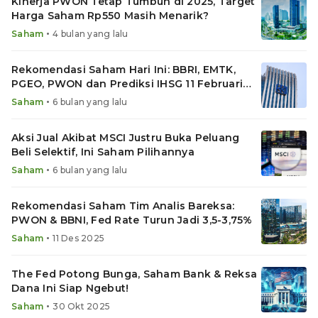
Kinerja PWON Tetap Tumbuh di 2025, Target
Harga Saham Rp550 Masih Menarik?
•
Saham
4 bulan yang lalu
Rekomendasi Saham Hari Ini: BBRI, EMTK,
PGEO, PWON dan Prediksi IHSG 11 Februari
2026
•
Saham
6 bulan yang lalu
Aksi Jual Akibat MSCI Justru Buka Peluang
Beli Selektif, Ini Saham Pilihannya
•
Saham
6 bulan yang lalu
Rekomendasi Saham Tim Analis Bareksa:
PWON & BBNI, Fed Rate Turun Jadi 3,5-3,75%
•
Saham
11 Des 2025
The Fed Potong Bunga, Saham Bank & Reksa
Dana Ini Siap Ngebut!
•
Saham
30 Okt 2025