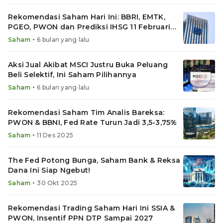
Rekomendasi Saham Hari Ini: BBRI, EMTK,
PGEO, PWON dan Prediksi IHSG 11 Februari
2026
•
Saham
6 bulan yang lalu
Aksi Jual Akibat MSCI Justru Buka Peluang
Beli Selektif, Ini Saham Pilihannya
•
Saham
6 bulan yang lalu
Rekomendasi Saham Tim Analis Bareksa:
PWON & BBNI, Fed Rate Turun Jadi 3,5-3,75%
•
Saham
11 Des 2025
The Fed Potong Bunga, Saham Bank & Reksa
Dana Ini Siap Ngebut!
•
Saham
30 Okt 2025
Rekomendasi Trading Saham Hari Ini SSIA &
PWON, Insentif PPN DTP Sampai 2027