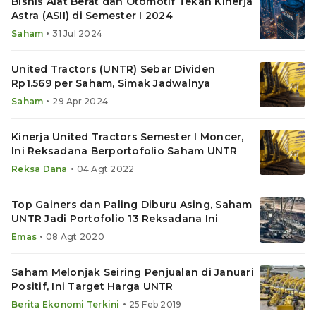
Bisnis Alat Berat dan Otomotif Tekan Kinerja
Astra (ASII) di Semester I 2024
•
Saham
31 Jul 2024
United Tractors (UNTR) Sebar Dividen
Rp1.569 per Saham, Simak Jadwalnya
•
Saham
29 Apr 2024
Kinerja United Tractors Semester I Moncer,
Ini Reksadana Berportofolio Saham UNTR
•
Reksa Dana
04 Agt 2022
Top Gainers dan Paling Diburu Asing, Saham
UNTR Jadi Portofolio 13 Reksadana Ini
•
Emas
08 Agt 2020
Saham Melonjak Seiring Penjualan di Januari
Positif, Ini Target Harga UNTR
•
Berita Ekonomi Terkini
25 Feb 2019