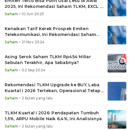
Emiten Telco Bisa Pulih Usai Lesu di Awal
2025, Ini Rekomendasi Saham TLKM, EXCL &
ISAT
•
Saham
10 Jun 2025
Kenaikan Tarif Kerek Prospek Emiten
Telekomunikasi, Ini Rekomendasi Saham
TLKM, ISAT dan EXCL
•
Saham
21 Nov 2024
Asing Serok Saham TLKM Rp454 Miliar
Sebulan Terakhir, Apa Sebabnya?
•
Saham
02 Sep 2024
Rekomendasi TLKM Upgrade ke BUY, Laba
Kuartal I 2026 Tertekan, Operasional Tetap
Solid
•
Saham
2 bulan yang lalu
TLKM Kuartal I 2026: Pendapatan Tumbuh
1,5%, ARPU Mobile Naik 6,4%, Ini Analisisnya
•
Saham
2 bulan yang lalu