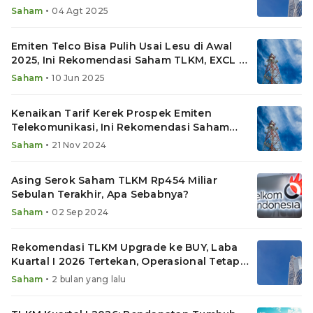
•
Saham
04 Agt 2025
Emiten Telco Bisa Pulih Usai Lesu di Awal
2025, Ini Rekomendasi Saham TLKM, EXCL &
ISAT
•
Saham
10 Jun 2025
Kenaikan Tarif Kerek Prospek Emiten
Telekomunikasi, Ini Rekomendasi Saham
TLKM, ISAT dan EXCL
•
Saham
21 Nov 2024
Asing Serok Saham TLKM Rp454 Miliar
Sebulan Terakhir, Apa Sebabnya?
•
Saham
02 Sep 2024
Rekomendasi TLKM Upgrade ke BUY, Laba
Kuartal I 2026 Tertekan, Operasional Tetap
Solid
•
Saham
2 bulan yang lalu