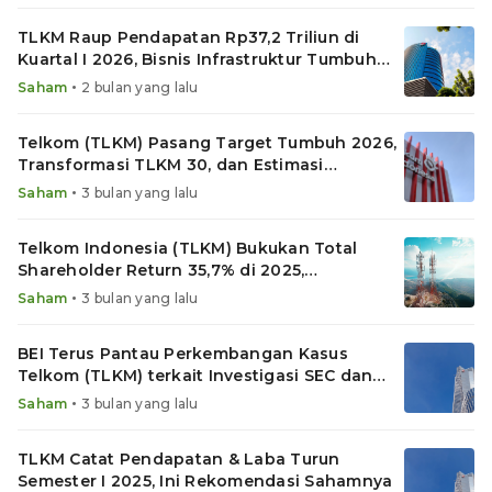
TLKM Raup Pendapatan Rp37,2 Triliun di
Kuartal I 2026, Bisnis Infrastruktur Tumbuh
6,8%
•
Saham
2 bulan yang lalu
Telkom (TLKM) Pasang Target Tumbuh 2026,
Transformasi TLKM 30, dan Estimasi
Dividennya
•
Saham
3 bulan yang lalu
Telkom Indonesia (TLKM) Bukukan Total
Shareholder Return 35,7% di 2025,
Pendapatan & Laba Bersih Turun
•
Saham
3 bulan yang lalu
BEI Terus Pantau Perkembangan Kasus
Telkom (TLKM) terkait Investigasi SEC dan
DOJ AS
•
Saham
3 bulan yang lalu
TLKM Catat Pendapatan & Laba Turun
Semester I 2025, Ini Rekomendasi Sahamnya