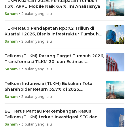
TLKM Kuartal I 2026: Pendapatan Tumbuh
1,5%, ARPU Mobile Naik 6,4%, Ini Analisisnya
•
Saham
2 bulan yang lalu
TLKM Raup Pendapatan Rp37,2 Triliun di
Kuartal I 2026, Bisnis Infrastruktur Tumbuh
6,8%
•
Saham
2 bulan yang lalu
Telkom (TLKM) Pasang Target Tumbuh 2026,
Transformasi TLKM 30, dan Estimasi
Dividennya
•
Saham
3 bulan yang lalu
Telkom Indonesia (TLKM) Bukukan Total
Shareholder Return 35,7% di 2025,
Pendapatan & Laba Bersih Turun
•
Saham
3 bulan yang lalu
BEI Terus Pantau Perkembangan Kasus
Telkom (TLKM) terkait Investigasi SEC dan
DOJ AS
•
Saham
3 bulan yang lalu