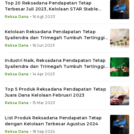
Top 20 Reksadana Pendapatan Tetap
Terbesar Juli 2023, Kelolaan STAR Stable
Income Naik 20 Kali YTD
•
Reksa Dana
16 Agt 2023
Kelolaan Reksadana Pendapatan Tetap
Syailendra dan Trimegah Tumbuh Tertinggi
Mei 2023
•
Reksa Dana
16 Jun 2023
Industri Naik, Reksadana Pendapatan Tetap
Syailendra dan Trimegah Tumbuh Tertinggi
Maret 2023
•
Reksa Dana
14 Apr 2023
Top 5 Produk Reksadana Pendapatan Tetap
Juara Dana Kelolaan Februari 2023
•
Reksa Dana
15 Mar 2023
List Produk Reksadana Pendapatan Tetap
dengan Kelolaan Terbesar Agustus 2024
•
Reksa Dana
18 Sep 2024