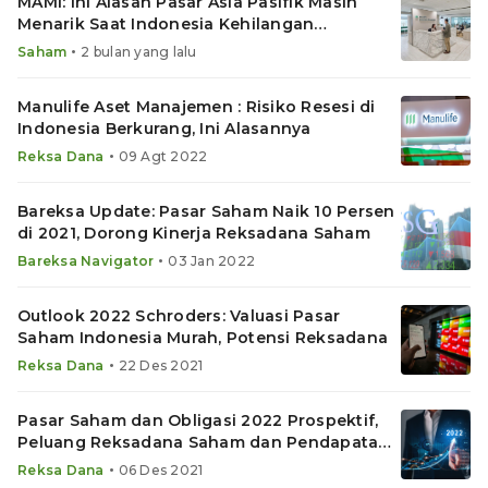
MAMI: Ini Alasan Pasar Asia Pasifik Masih
Menarik Saat Indonesia Kehilangan
Momentum
•
Saham
2 bulan yang lalu
Manulife Aset Manajemen : Risiko Resesi di
Indonesia Berkurang, Ini Alasannya
•
Reksa Dana
09 Agt 2022
Bareksa Update: Pasar Saham Naik 10 Persen
di 2021, Dorong Kinerja Reksadana Saham
•
Bareksa Navigator
03 Jan 2022
Outlook 2022 Schroders: Valuasi Pasar
Saham Indonesia Murah, Potensi Reksadana
•
Reksa Dana
22 Des 2021
Pasar Saham dan Obligasi 2022 Prospektif,
Peluang Reksadana Saham dan Pendapatan
Tetap
•
Reksa Dana
06 Des 2021