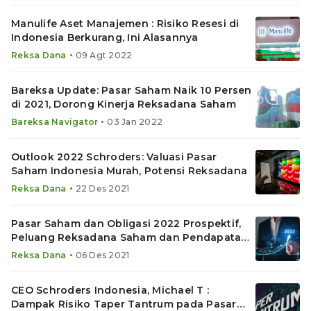
Manulife Aset Manajemen : Risiko Resesi di
Indonesia Berkurang, Ini Alasannya
•
Reksa Dana
09 Agt 2022
Bareksa Update: Pasar Saham Naik 10 Persen
di 2021, Dorong Kinerja Reksadana Saham
•
Bareksa Navigator
03 Jan 2022
Outlook 2022 Schroders: Valuasi Pasar
Saham Indonesia Murah, Potensi Reksadana
•
Reksa Dana
22 Des 2021
Pasar Saham dan Obligasi 2022 Prospektif,
Peluang Reksadana Saham dan Pendapatan
Tetap
•
Reksa Dana
06 Des 2021
CEO Schroders Indonesia, Michael T :
Dampak Risiko Taper Tantrum pada Pasar