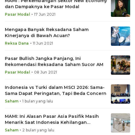
MAMI : Perkembangan Sektor New Economy
dan Dampaknya ke Pasar Modal
•
Pasar Modal
17 Jun 2021
Mengapa Banyak Reksadana Saham
Kinerjanya di Bawah Acuan?
•
Reksa Dana
11 Jun 2021
Pasar Bullish Jangka Panjang, Ini
Rekomendasi Reksadana Saham Sucor AM
•
Pasar Modal
08 Jun 2021
Indonesia vs Turki dalam MSCI 2026: Sama-
Sama Dapat Peringatan, Tapi Beda Concern
•
Saham
1 bulan yang lalu
MAMI: Ini Alasan Pasar Asia Pasifik Masih
Menarik Saat Indonesia Kehilangan
Momentum
•
Saham
2 bulan yang lalu