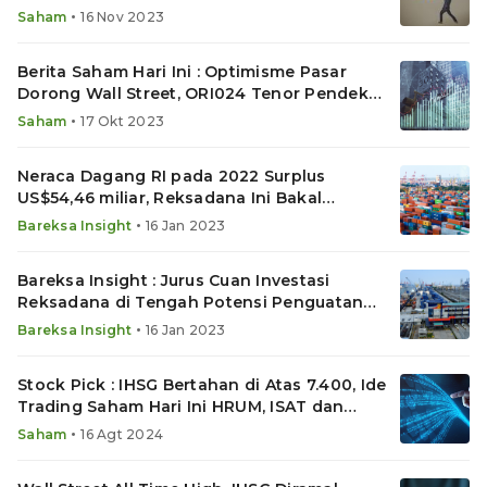
•
Saham
16 Nov 2023
Berita Saham Hari Ini : Optimisme Pasar
Dorong Wall Street, ORI024 Tenor Pendek
Laris, RGAS IPO
•
Saham
17 Okt 2023
Neraca Dagang RI pada 2022 Surplus
US$54,46 miliar, Reksadana Ini Bakal
Sumringah
•
Bareksa Insight
16 Jan 2023
Bareksa Insight : Jurus Cuan Investasi
Reksadana di Tengah Potensi Penguatan
Obligasi Negara
•
Bareksa Insight
16 Jan 2023
Stock Pick : IHSG Bertahan di Atas 7.400, Ide
Trading Saham Hari Ini HRUM, ISAT dan
MTDL
•
Saham
16 Agt 2024