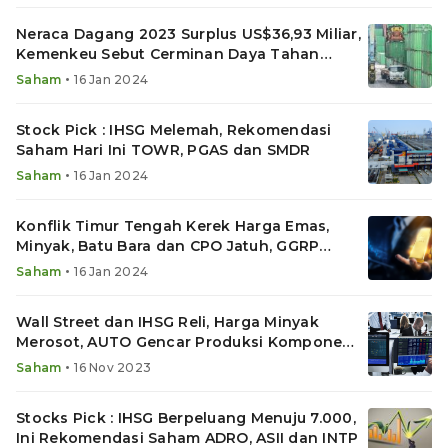
Neraca Dagang 2023 Surplus US$36,93 Miliar,
Kemenkeu Sebut Cerminan Daya Tahan
Ekonomi
•
Saham
16 Jan 2024
Stock Pick : IHSG Melemah, Rekomendasi
Saham Hari Ini TOWR, PGAS dan SMDR
•
Saham
16 Jan 2024
Konflik Timur Tengah Kerek Harga Emas,
Minyak, Batu Bara dan CPO Jatuh, GGRP
Ekspor Baja
•
Saham
16 Jan 2024
Wall Street dan IHSG Reli, Harga Minyak
Merosot, AUTO Gencar Produksi Komponen
EV
•
Saham
16 Nov 2023
Stocks Pick : IHSG Berpeluang Menuju 7.000,
Ini Rekomendasi Saham ADRO, ASII dan INTP