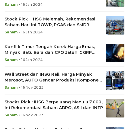
Ekonomi
•
Saham
16 Jan 2024
Stock Pick : IHSG Melemah, Rekomendasi
Saham Hari Ini TOWR, PGAS dan SMDR
•
Saham
16 Jan 2024
Konflik Timur Tengah Kerek Harga Emas,
Minyak, Batu Bara dan CPO Jatuh, GGRP
Ekspor Baja
•
Saham
16 Jan 2024
Wall Street dan IHSG Reli, Harga Minyak
Merosot, AUTO Gencar Produksi Komponen
EV
•
Saham
16 Nov 2023
Stocks Pick : IHSG Berpeluang Menuju 7.000,
Ini Rekomendasi Saham ADRO, ASII dan INTP
•
Saham
16 Nov 2023