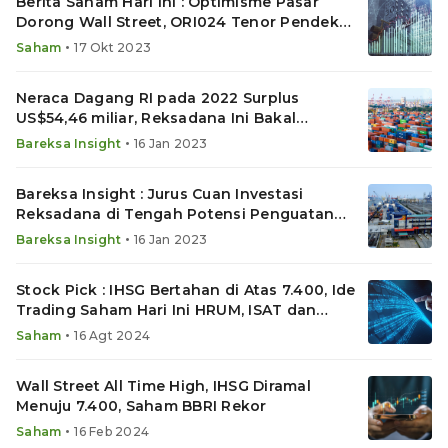
Berita Saham Hari Ini : Optimisme Pasar
Dorong Wall Street, ORI024 Tenor Pendek
Laris, RGAS IPO
•
Saham
17 Okt 2023
Neraca Dagang RI pada 2022 Surplus
US$54,46 miliar, Reksadana Ini Bakal
Sumringah
•
Bareksa Insight
16 Jan 2023
Bareksa Insight : Jurus Cuan Investasi
Reksadana di Tengah Potensi Penguatan
Obligasi Negara
•
Bareksa Insight
16 Jan 2023
Stock Pick : IHSG Bertahan di Atas 7.400, Ide
Trading Saham Hari Ini HRUM, ISAT dan
MTDL
•
Saham
16 Agt 2024
Wall Street All Time High, IHSG Diramal
Menuju 7.400, Saham BBRI Rekor
•
Saham
16 Feb 2024