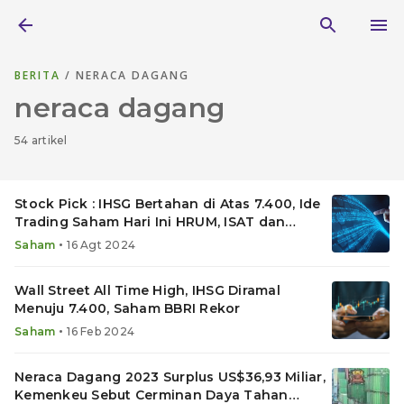
BERITA
/ NERACA DAGANG
neraca dagang
54 artikel
Stock Pick : IHSG Bertahan di Atas 7.400, Ide
Trading Saham Hari Ini HRUM, ISAT dan
MTDL
•
Saham
16 Agt 2024
Wall Street All Time High, IHSG Diramal
Menuju 7.400, Saham BBRI Rekor
•
Saham
16 Feb 2024
Neraca Dagang 2023 Surplus US$36,93 Miliar,
Kemenkeu Sebut Cerminan Daya Tahan