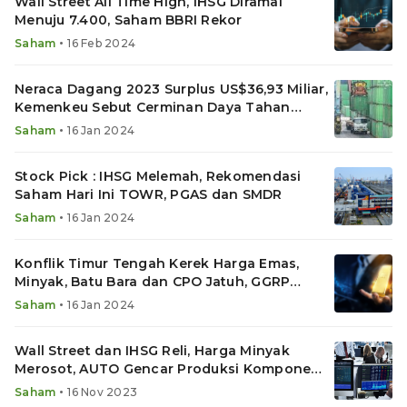
Wall Street All Time High, IHSG Diramal
Menuju 7.400, Saham BBRI Rekor
•
Saham
16 Feb 2024
Neraca Dagang 2023 Surplus US$36,93 Miliar,
Kemenkeu Sebut Cerminan Daya Tahan
Ekonomi
•
Saham
16 Jan 2024
Stock Pick : IHSG Melemah, Rekomendasi
Saham Hari Ini TOWR, PGAS dan SMDR
•
Saham
16 Jan 2024
Konflik Timur Tengah Kerek Harga Emas,
Minyak, Batu Bara dan CPO Jatuh, GGRP
Ekspor Baja
•
Saham
16 Jan 2024
Wall Street dan IHSG Reli, Harga Minyak
Merosot, AUTO Gencar Produksi Komponen
EV
•
Saham
16 Nov 2023