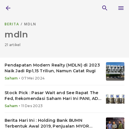
BERITA
/ MDLN
mdln
21 artikel
Pendapatan Modern Realty (MDLN) di 2023
Naik Jadi Rp1,15 Triliun, Namun Catat Rugi
•
Saham
07 Mei 2024
Stock Pick : Pasar Wait and See Rapat The
Fed, Rekomendasi Saham Hari Ini PANI, ADMR
dan GOTO
•
Saham
11 Des 2023
Berita Hari Ini : Holding Bank BUMN
Terbentuk Awal 2019, Penjualan MYOR