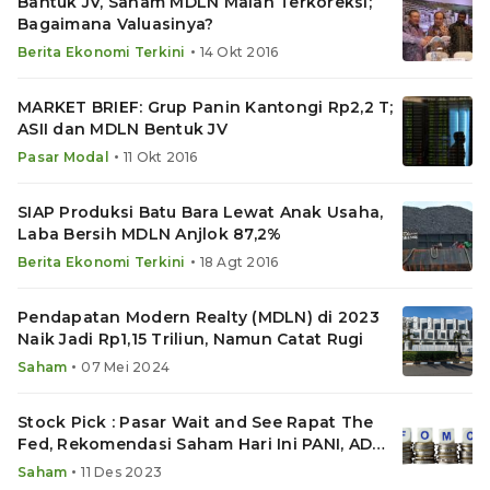
Bantuk JV, Saham MDLN Malah Terkoreksi;
Bagaimana Valuasinya?
•
Berita Ekonomi Terkini
14 Okt 2016
MARKET BRIEF: Grup Panin Kantongi Rp2,2 T;
ASII dan MDLN Bentuk JV
•
Pasar Modal
11 Okt 2016
SIAP Produksi Batu Bara Lewat Anak Usaha,
Laba Bersih MDLN Anjlok 87,2%
•
Berita Ekonomi Terkini
18 Agt 2016
Pendapatan Modern Realty (MDLN) di 2023
Naik Jadi Rp1,15 Triliun, Namun Catat Rugi
•
Saham
07 Mei 2024
Stock Pick : Pasar Wait and See Rapat The
Fed, Rekomendasi Saham Hari Ini PANI, ADMR
dan GOTO
•
Saham
11 Des 2023