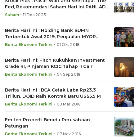
Stock Pick : Pasar Wait and See Rapat The
Fed, Rekomendasi Saham Hari Ini PANI, ADMR
dan GOTO
•
Saham
11 Des 2023
Berita Hari Ini : Holding Bank BUMN
Terbentuk Awal 2019, Penjualan MYOR
Melonjak
•
Berita Ekonomi Terkini
01 Okt 2018
Berita Hari Ini: Fitch Kukuhkan Investment
Grade RI, Pinjaman KCIC Tahap II Cair
•
Berita Ekonomi Terkini
04 Sep 2018
Berita Hari Ini : BCA Cetak Laba Rp23,3
Triliun, DOID Raih Kontrak Baru US$5,5 M
•
Berita Ekonomi Terkini
09 Mar 2018
Emiten Properti Beradu Perusahaan
Patungan
•
Berita Ekonomi Terkini
07 Nov 2016