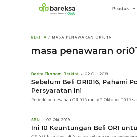
Produk
Bareksa Prioritas
Tentang Bareksa
Berita dan Analisis
Saham
BERITA
/ MASA PENAWARAN ORI016
Menyediakan layanan manajemen kekaya
Kenali rekam jejak dan
Informasi terkini dan tepercaya terkait
Transaksi cepat,
all in one
di halaman
dengan penasihat investasi independen.
keunggulan kami.
investasi di Indonesia.
Order.
masa penawaran ori0
Emas
Bebas pilih partner penyimpanan, harga
Berita Ekonomi Terkini
•
02 Okt 2019
relatif stabil.
Sebelum Beli ORI016, Pahami P
Persyaratan Ini
Periode pemesanan ORI016 mulai 2 Oktober 2019 sa
SBN
•
02 Okt 2019
Ini 10 Keuntungan Beli ORI untu
ORI016 bisa dibeli di Bareksa selama masa penawar