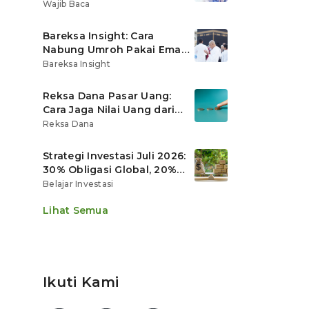
Ritel
Wajib Baca
Bareksa Insight: Cara
Nabung Umroh Pakai Emas
Digital agar Nilainya
Bareksa Insight
Tumbuh Lebih Cepat
Reksa Dana Pasar Uang:
Cara Jaga Nilai Uang dari
Gerusan Inflasi
Reksa Dana
Strategi Investasi Juli 2026:
30% Obligasi Global, 20%
Emas, Saham Ekspor Jadi
Belajar Investasi
Andalan?
Lihat Semua
Ikuti Kami