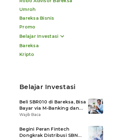
Robo Advisor Bareksa
Umroh
Bareksa Bisnis
Promo
Belajar Investasi
Bareksa
Kripto
Belajar Investasi
Beli SBR010 di Bareksa, Bisa
Bayar via M-Banking dan
OVO di Tokopedia
Wajib Baca
Begini Peran Fintech
Dongkrak Distribusi SBN