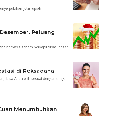
unya puluhan juta rupiah
 Desember, Peluang
dana berbasis saham berkapitalisasi besar
estasi di Reksadana
Investasi reksadana memiliki berbagai macam jenis yang bisa Anda pilih sesuai dengan tingkat toleransi Anda terhadap risiko
ra Cuan Menumbuhkan