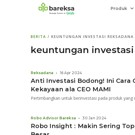
Produk
Bareksa Prioritas
Tentang Bareksa
Berita dan Analisis
Saham
BERITA
/ KEUNTUNGAN INVESTASI REKSADANA
Menyediakan layanan manajemen kekaya
Kenali rekam jejak dan
Informasi terkini dan tepercaya terkait
Transaksi cepat,
all in one
di halaman
dengan penasihat investasi independen.
keunggulan kami.
investasi di Indonesia.
Order.
keuntungan investasi
Emas
Bebas pilih partner penyimpanan, harga
Reksadana
•
16 Apr 2024
relatif stabil.
Anti Investasi Bodong! Ini Ca
Kekayaan ala CEO MAMI
Robo Advisor Bareksa
•
30 Jan 2024
Robo Insight : Makin Sering To
Besar