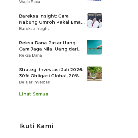
Ritel
Wajib Baca
Bareksa Insight: Cara
Nabung Umroh Pakai Emas
Digital agar Nilainya
Bareksa Insight
Tumbuh Lebih Cepat
Reksa Dana Pasar Uang:
Cara Jaga Nilai Uang dari
Gerusan Inflasi
Reksa Dana
Strategi Investasi Juli 2026:
30% Obligasi Global, 20%
Emas, Saham Ekspor Jadi
Belajar Investasi
Andalan?
Lihat Semua
Ikuti Kami