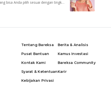
Investasi reksadana memiliki berbagai macam jenis yang bisa Anda pilih sesuai dengan tingkat toleransi Anda terhadap risiko
Tentang Bareksa
Berita & Analisis
Pusat Bantuan
Kamus Investasi
Kontak Kami
Bareksa Community
Syarat & Ketentuan
Karir
Kebijakan Privasi