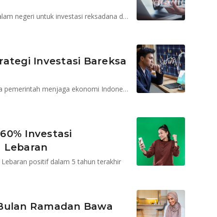
Isu global membayangi tapi masih ada potensi dari dalam negeri untuk investasi reksadana dan SBN
ategi Investasi Bareksa
Potensi investasi semakin menarik, menimbang upaya pemerintah menjaga ekonomi Indonesia
60% Investasi
a Lebaran
Lebaran positif dalam 5 tahun terakhir
 Bulan Ramadan Bawa