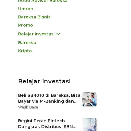
Robo Advisor Bareksa
Umroh
Bareksa Bisnis
Promo
Belajar Investasi
Bareksa
Kripto
Belajar Investasi
Beli SBR010 di Bareksa, Bisa
Bayar via M-Banking dan
OVO di Tokopedia
Wajib Baca
Begini Peran Fintech
Dongkrak Distribusi SBN