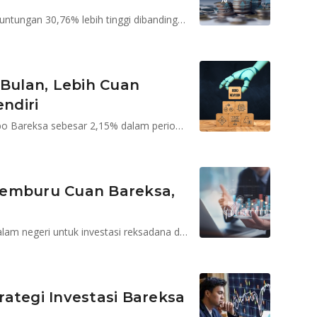
Investor yang top up lebih dari 5 kali, mencatatkan keuntungan 30,76% lebih tinggi dibandingkan dengan yang hanya top up 2 kali
 Bulan, Lebih Cuan
ndiri
Rata-rata imbal hasil (return) setiap profil risiko di Robo Bareksa sebesar 2,15% dalam periode 6 bulan terakhir
Pemburu Cuan Bareksa,
Isu global membayangi tapi masih ada potensi dari dalam negeri untuk investasi reksadana dan SBN
ategi Investasi Bareksa