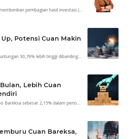
Pertimbangkan untuk berinvestasi pada produk yang memberikan pembagian hasil investasi (PHI) setiap bulan
p Up, Potensi Cuan Makin
Investor yang top up lebih dari 5 kali, mencatatkan keuntungan 30,76% lebih tinggi dibandingkan dengan yang hanya top up 2 kali
 Bulan, Lebih Cuan
ndiri
Rata-rata imbal hasil (return) setiap profil risiko di Robo Bareksa sebesar 2,15% dalam periode 6 bulan terakhir
Pemburu Cuan Bareksa,