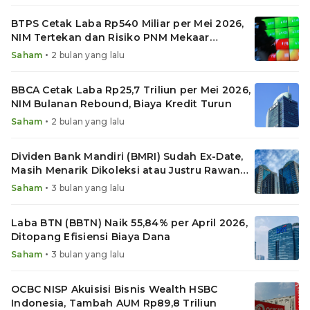
BTPS Cetak Laba Rp540 Miliar per Mei 2026,
NIM Tertekan dan Risiko PNM Mekaar
Membayangi
•
Saham
2 bulan yang lalu
BBCA Cetak Laba Rp25,7 Triliun per Mei 2026,
NIM Bulanan Rebound, Biaya Kredit Turun
•
Saham
2 bulan yang lalu
Dividen Bank Mandiri (BMRI) Sudah Ex-Date,
Masih Menarik Dikoleksi atau Justru Rawan
Koreksi?
•
Saham
3 bulan yang lalu
Laba BTN (BBTN) Naik 55,84% per April 2026,
Ditopang Efisiensi Biaya Dana
•
Saham
3 bulan yang lalu
OCBC NISP Akuisisi Bisnis Wealth HSBC
Indonesia, Tambah AUM Rp89,8 Triliun