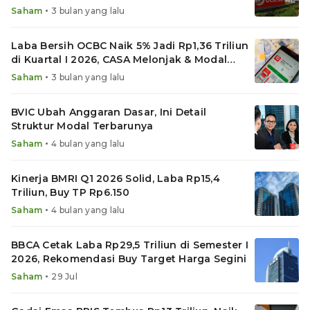
•
Saham
3 bulan yang lalu
Laba Bersih OCBC Naik 5% Jadi Rp1,36 Triliun
di Kuartal I 2026, CASA Melonjak & Modal
Menguat
•
Saham
3 bulan yang lalu
BVIC Ubah Anggaran Dasar, Ini Detail
Struktur Modal Terbarunya
•
Saham
4 bulan yang lalu
Kinerja BMRI Q1 2026 Solid, Laba Rp15,4
Triliun, Buy TP Rp6.150
•
Saham
4 bulan yang lalu
BBCA Cetak Laba Rp29,5 Triliun di Semester I
2026, Rekomendasi Buy Target Harga Segini
•
Saham
29 Jul