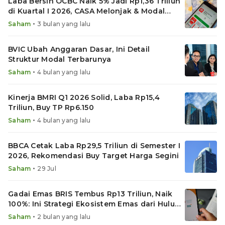
Laba Bersih OCBC Naik 5% Jadi Rp1,36 Triliun
di Kuartal I 2026, CASA Melonjak & Modal
Menguat
•
Saham
3 bulan yang lalu
BVIC Ubah Anggaran Dasar, Ini Detail
Struktur Modal Terbarunya
•
Saham
4 bulan yang lalu
Kinerja BMRI Q1 2026 Solid, Laba Rp15,4
Triliun, Buy TP Rp6.150
•
Saham
4 bulan yang lalu
BBCA Cetak Laba Rp29,5 Triliun di Semester I
2026, Rekomendasi Buy Target Harga Segini
•
Saham
29 Jul
Gadai Emas BRIS Tembus Rp13 Triliun, Naik
100%: Ini Strategi Ekosistem Emas dari Hulu
ke Hilir
•
Saham
2 bulan yang lalu