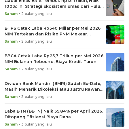
Gadai Emas BRIS Tembus Rp13 Triliun, Naik
100%: Ini Strategi Ekosistem Emas dari Hulu
ke Hilir
•
Saham
2 bulan yang lalu
BTPS Cetak Laba Rp540 Miliar per Mei 2026,
NIM Tertekan dan Risiko PNM Mekaar
Membayangi
•
Saham
2 bulan yang lalu
BBCA Cetak Laba Rp25,7 Triliun per Mei 2026,
NIM Bulanan Rebound, Biaya Kredit Turun
•
Saham
2 bulan yang lalu
Dividen Bank Mandiri (BMRI) Sudah Ex-Date,
Masih Menarik Dikoleksi atau Justru Rawan
Koreksi?
•
Saham
3 bulan yang lalu
Laba BTN (BBTN) Naik 55,84% per April 2026,
Ditopang Efisiensi Biaya Dana
•
Saham
3 bulan yang lalu