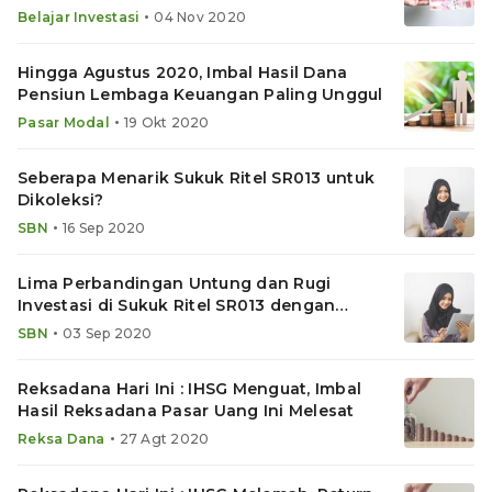
•
Belajar Investasi
04 Nov 2020
Hingga Agustus 2020, Imbal Hasil Dana
Pensiun Lembaga Keuangan Paling Unggul
•
Pasar Modal
19 Okt 2020
Seberapa Menarik Sukuk Ritel SR013 untuk
Dikoleksi?
•
SBN
16 Sep 2020
Lima Perbandingan Untung dan Rugi
Investasi di Sukuk Ritel SR013 dengan
Deposito
•
SBN
03 Sep 2020
Reksadana Hari Ini : IHSG Menguat, Imbal
Hasil Reksadana Pasar Uang Ini Melesat
•
Reksa Dana
27 Agt 2020