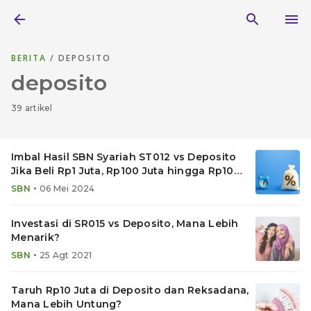
BERITA
/ DEPOSITO
deposito
39 artikel
Imbal Hasil SBN Syariah ST012 vs Deposito
Jika Beli Rp1 Juta, Rp100 Juta hingga Rp10
Miliar
•
SBN
06 Mei 2024
Investasi di SR015 vs Deposito, Mana Lebih
Menarik?
•
SBN
25 Agt 2021
Taruh Rp10 Juta di Deposito dan Reksadana,
Mana Lebih Untung?