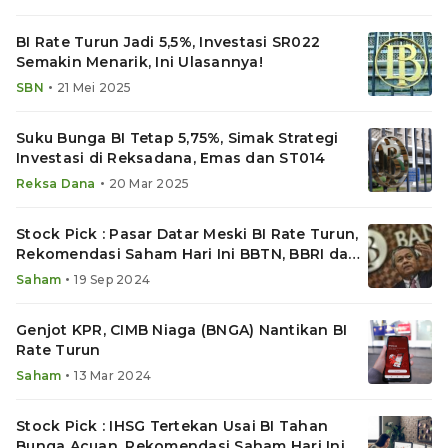
BI Rate Turun Jadi 5,5%, Investasi SR022
Semakin Menarik, Ini Ulasannya!
•
SBN
21 Mei 2025
Suku Bunga BI Tetap 5,75%, Simak Strategi
Investasi di Reksadana, Emas dan ST014
•
Reksa Dana
20 Mar 2025
Stock Pick : Pasar Datar Meski BI Rate Turun,
Rekomendasi Saham Hari Ini BBTN, BBRI dan
SMRA
•
Saham
19 Sep 2024
Genjot KPR, CIMB Niaga (BNGA) Nantikan BI
Rate Turun
•
Saham
13 Mar 2024
Stock Pick : IHSG Tertekan Usai BI Tahan
Bunga Acuan, Rekomendasi Saham Hari Ini