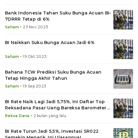
Bank Indonesia Tahan Suku Bunga Acuan BI-
7DRRR Tetap di 6%
•
Saham
23 Nov 2023
BI Naikkan Suku Bunga Acuan Jadi 6%
•
Saham
19 Okt 2023
Bahana TCW Prediksi Suku Bunga Acuan
Tetap Hingga Akhir Tahun
•
Saham
19 Sep 2023
BI Rate Naik Lagi Jadi 5,75%, Ini Daftar Top
Reksadana Pasar Uang Bareksa Barometer
Mei 2026
•
Reksa Dana
2 bulan yang lalu
BI Rate Turun Jadi 5,5%, Investasi SR022
Semakin Menarik, Ini Ulasannya!