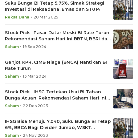
Suku Bunga BI Tetap 5,75%, Simak Strategi
Investasi di Reksadana, Emas dan ST014
•
Reksa Dana
20 Mar 2025
Stock Pick : Pasar Datar Meski BI Rate Turun,
Rekomendasi Saham Hari Ini BBTN, BBRI dan
SMRA
•
Saham
19 Sep 2024
Genjot KPR, CIMB Niaga (BNGA) Nantikan BI
Rate Turun
•
Saham
13 Mar 2024
Stock Pick : IHSG Tertekan Usai BI Tahan
Bunga Acuan, Rekomendasi Saham Hari Ini
HMSP, SMRA & ICBP
•
Saham
22 Des 2023
IHSG Bisa Menuju 7.040, Suku Bunga BI Tetap
6%, BBCA Bagi Dividen Jumbo, WSKT
Terancam Delisting
•
Saham
24 Nov 2023