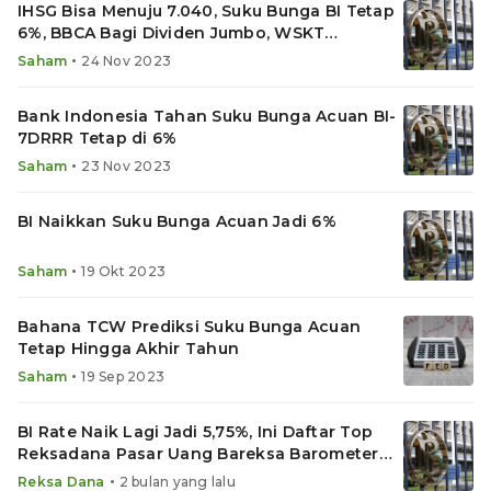
IHSG Bisa Menuju 7.040, Suku Bunga BI Tetap
6%, BBCA Bagi Dividen Jumbo, WSKT
Terancam Delisting
•
Saham
24 Nov 2023
Bank Indonesia Tahan Suku Bunga Acuan BI-
7DRRR Tetap di 6%
•
Saham
23 Nov 2023
BI Naikkan Suku Bunga Acuan Jadi 6%
•
Saham
19 Okt 2023
Bahana TCW Prediksi Suku Bunga Acuan
Tetap Hingga Akhir Tahun
•
Saham
19 Sep 2023
BI Rate Naik Lagi Jadi 5,75%, Ini Daftar Top
Reksadana Pasar Uang Bareksa Barometer
Mei 2026
•
Reksa Dana
2 bulan yang lalu