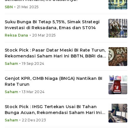
•
SBN
21 Mei 2025
Suku Bunga BI Tetap 5,75%, Simak Strategi
Investasi di Reksadana, Emas dan ST014
•
Reksa Dana
20 Mar 2025
Stock Pick : Pasar Datar Meski BI Rate Turun,
Rekomendasi Saham Hari Ini BBTN, BBRI dan
SMRA
•
Saham
19 Sep 2024
Genjot KPR, CIMB Niaga (BNGA) Nantikan BI
Rate Turun
•
Saham
13 Mar 2024
Stock Pick : IHSG Tertekan Usai BI Tahan
Bunga Acuan, Rekomendasi Saham Hari Ini
HMSP, SMRA & ICBP
•
Saham
22 Des 2023