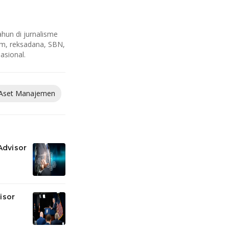
hun di jurnalisme
am, reksadana, SBN,
asional.
 Aset Manajemen
samuel kesuma
fed rate
bi rate
su
Advisor
isor