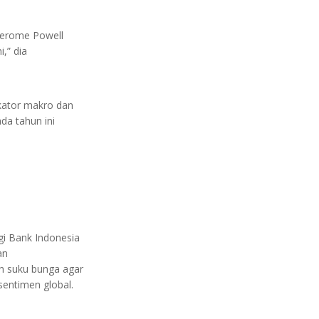
Jerome Powell
,” dia
kator makro dan
da tahun ini
gi Bank Indonesia
an
ih suku bunga agar
 sentimen global.