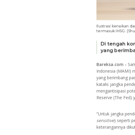
Ilustrasi kenaikan 
termasuk IHSG. (Shu
Di tengah kon
yang berimba
Bareksa.com -
Sam
Indonesia (MAMI) m
yang berimbang pad
katalis jangka pend
mengantisipasi pot
Reserve (The Fed) 
“Untuk jangka pend
sensitive
) seperti 
keterangannya dikut