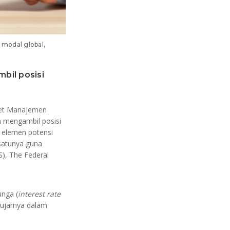
 modal global,
bil posisi
set Manajemen
n mengambil posisi
n elemen potensi
 satunya guna
), The Federal
unga (
interest rate
 ujarnya dalam