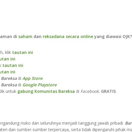
i aman di
saham
dan
reksadana secara online
yang diawasi OJK?
h, klik
tautan ini
utan ini
k
tautan ini
utan ini
i
Bareksa
di
App Store​
i
Bareksa
di
Google Playstore
klik untuk
gabung Komunitas Bareksa
di
Facebook.
GRATIS
ngandung risiko dan seluruhnya menjadi tanggung jawab pribadi.
Ba
materi dan sumber-sumber terpercaya, serta tidak dipengaruhi pihak m