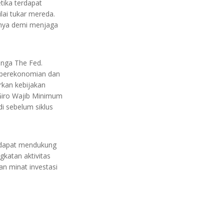
tika terdapat
lai tukar mereda.
mnya demi menjaga
unga The Fed.
s perekonomian dan
rkan kebijakan
Giro Wajib Minimum
i sebelum siklus
n dapat mendukung
katan aktivitas
n minat investasi