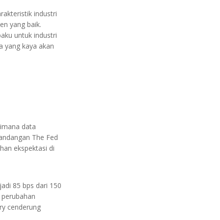
akteristik industri
en yang baik.
ku untuk industri
ia yang kaya akan
dimana data
i pandangan The Fed
han ekspektasi di
adi 85 bps dari 150
n perubahan
ury cenderung