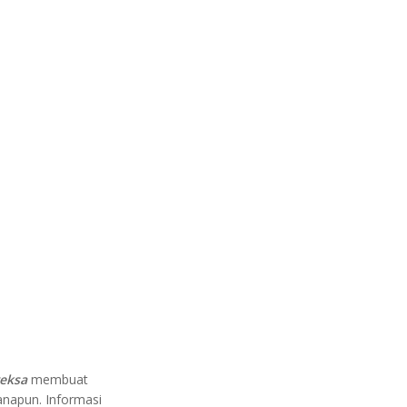
reksa
membuat
anapun. Informasi