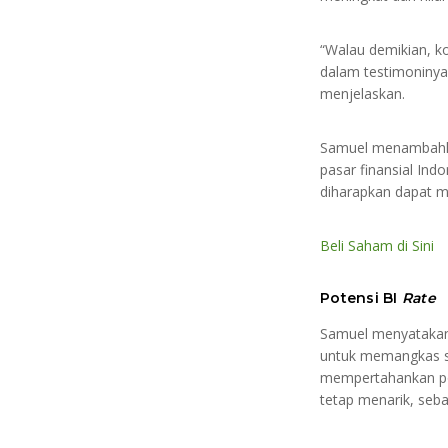
“Walau demikian, k
dalam testimoninya 
menjelaskan.
Samuel menambahka
pasar finansial Ind
diharapkan dapat m
Beli Saham di Sini
Potensi BI
Rate
Samuel menyatakan j
untuk memangkas s
mempertahankan pos
tetap menarik, seba