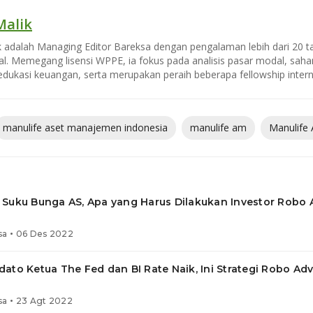
Malik
k adalah Managing Editor Bareksa dengan pengalaman lebih dari 20 ta
l. Memegang lisensi WPPE, ia fokus pada analisis pasar modal, sah
dukasi keuangan, serta merupakan peraih beberapa fellowship intern
manulife aset manajemen indonesia
manulife am
Manulife
 Suku Bunga AS, Apa yang Harus Dilakukan Investor Robo 
•
sa
06 Des 2022
ato Ketua The Fed dan BI Rate Naik, Ini Strategi Robo Adv
•
sa
23 Agt 2022