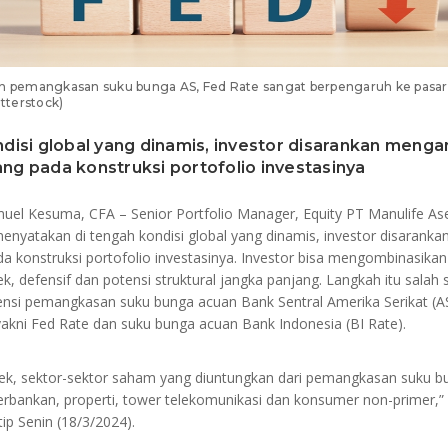
dan pemangkasan suku bunga AS, Fed Rate sangat berpengaruh ke pasar
tterstock)
disi global yang dinamis, investor disarankan mengam
ng pada konstruksi portofolio investasinya
uel Kesuma, CFA – Senior Portfolio Manager, Equity PT Manulife A
enyatakan di tengah kondisi global yang dinamis, investor disaranka
a konstruksi portofolio investasinya. Investor bisa mengombinasika
ek, defensif dan potensi struktural jangka panjang. Langkah itu salah
ensi pemangkasan suku bunga acuan Bank Sentral Amerika Serikat (AS
yakni Fed Rate dan suku bunga acuan Bank Indonesia (BI Rate).
ek, sektor-sektor saham yang diuntungkan dari pemangkasan suku b
perbankan, properti, tower telekomunikasi dan konsumer non-primer,”
ip Senin (18/3/2024).