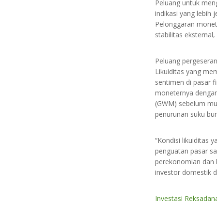
Peluang untuk meng
indikasi yang lebih
Pelonggaran monete
stabilitas eksternal
Peluang pergeseran
Likuiditas yang me
sentimen di pasar f
moneternya dengan
(GWM) sebelum mula
penurunan suku bun
“Kondisi likuiditas
penguatan pasar sa
perekonomian dan k
investor domestik d
Investasi Reksadana