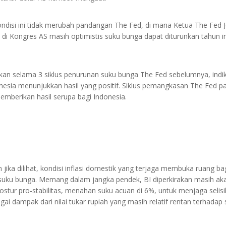
ondisi ini tidak merubah pandangan The Fed, di mana Ketua The Fed 
di Kongres AS masih optimistis suku bunga dapat diturunkan tahun ini
n selama 3 siklus penurunan suku bunga The Fed sebelumnya, indi
onesia menunjukkan hasil yang positif. Siklus pemangkasan The Fed pa
emberikan hasil serupa bagi Indonesia.
ika dilihat, kondisi inflasi domestik yang terjaga membuka ruang ba
uku bunga. Memang dalam jangka pendek, BI diperkirakan masih ak
tur pro-stabilitas, menahan suku acuan di 6%, untuk menjaga selis
gai dampak dari nilai tukar rupiah yang masih relatif rentan terhadap