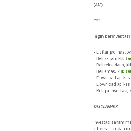
(AM)
***
Ingin berinvestas
- Daftar jadi nasaba
- Beli saham klik
ta
- Beli reksadana, kli
- Beli emas,
klik ta
- Download aplikas
- Download aplikas
- Belajar investasi, 
D
ISCLAIMER​​​​​
Investasi saham me
informasi ini dari 