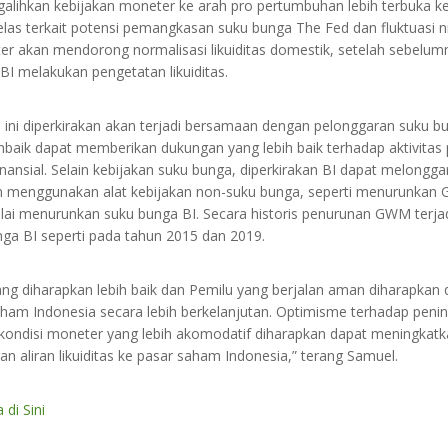
alihkan kebijakan moneter ke arah pro pertumbuhan lebih terbuka ke
 jelas terkait potensi pemangkasan suku bunga The Fed dan fluktuasi ni
r akan mendorong normalisasi likuiditas domestik, setelah sebelu
, BI melakukan pengetatan likuiditas.
 ini diperkirakan akan terjadi bersamaan dengan pelonggaran suku b
mbaik dapat memberikan dukungan yang lebih baik terhadap aktivita
inansial. Selain kebijakan suku bunga, diperkirakan BI dapat melongga
 menggunakan alat kebijakan non-suku bunga, seperti menurunkan 
i menurunkan suku bunga BI. Secara historis penurunan GWM terjad
ga BI seperti pada tahun 2015 dan 2019.
 yang diharapkan lebih baik dan Pemilu yang berjalan aman diharapka
ham Indonesia secara lebih berkelanjutan. Optimisme terhadap pening
ondisi moneter yang lebih akomodatif diharapkan dapat meningkatka
an aliran likuiditas ke pasar saham Indonesia,” terang Samuel.
 di Sini