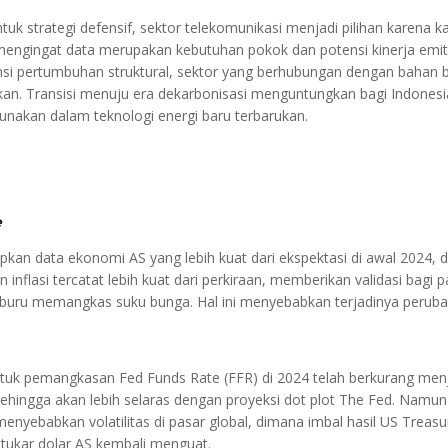
uk strategi defensif, sektor telekomunikasi menjadi pilihan karena kar
 mengingat data merupakan kebutuhan pokok dan potensi kinerja emit
si pertumbuhan struktural, sektor yang berhubungan dengan bahan ba
ukan. Transisi menuju era dekarbonisasi menguntungkan bagi Indones
unakan dalam teknologi energi baru terbarukan.
e
an data ekonomi AS yang lebih kuat dari ekspektasi di awal 2024, 
 inflasi tercatat lebih kuat dari perkiraan, memberikan validasi bag
u-buru memangkas suku bunga. Hal ini menyebabkan terjadinya peruba
ntuk pemangkasan Fed Funds Rate (FFR) di 2024 telah berkurang menj
 sehingga akan lebih selaras dengan proyeksi dot plot The Fed. Namu
 menyebabkan volatilitas di pasar global, dimana imbal hasil US Treas
 tukar dolar AS kembali menguat.