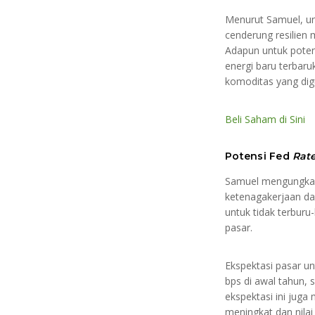
Menurut Samuel, unt
cenderung resilien
Adapun untuk poten
energi baru terbar
komoditas yang dig
Beli Saham di Sini
Potensi Fed
Rat
Samuel mengungkapk
ketenagakerjaan dan
untuk tidak terbur
pasar.
Ekspektasi pasar u
bps di awal tahun,
ekspektasi ini juga
meningkat dan nilai