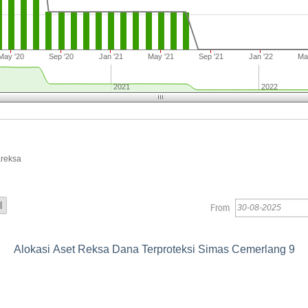
May '20
Sep '20
Jan '21
May '21
Sep '21
Jan '22
Ma
2021
2022
areksa
From
Alokasi Aset Reksa Dana Terproteksi Simas Cemerlang 9