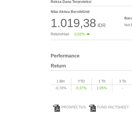
Reksa Dana Terproteksi
Nilai Aktiva Bersih/Unit
Bar
1.019,38
IDR
Not 
Return/Hari
0,02%
Performance
Return
1 Bln
YTD
1 Th
3 Th
-0,78%
0,37%
1,05%
-
PROSPECTUS
FUND FACTSHEET