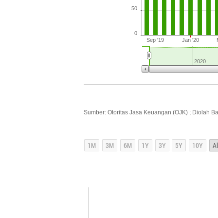
50
0
Sep '19
Jan '20
2020
Sumber: Otoritas Jasa Keuangan (OJK) ; Diolah B