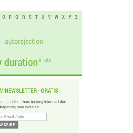
O
P
Q
R
S
T
U
V
W
X
Y
Z
autorejection
 duration
bi rate
IM NEWSLETTER - GRATIS
kan update terbaru tentang informasi dan
 terpenting soal investasi.
BSCRIBE