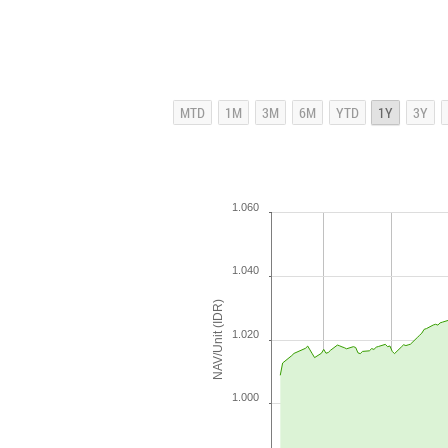
1.060
1.040
NAV/Unit (IDR)
1.020
1.000