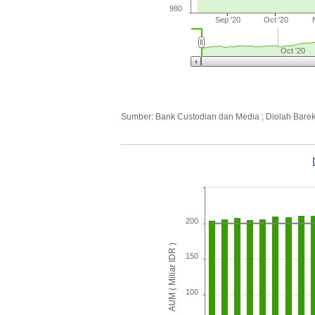
980
Sep '20
Oct '20
Oct '20
Sumber: Bank Custodian dan Media ; Diolah Bare
200
AUM ( Miliar IDR )
150
100