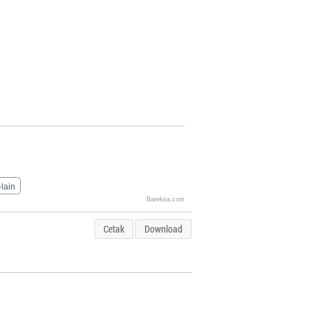
-lain
Bareksa.com
Cetak
Download