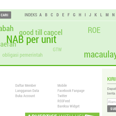
INDEKS
A
B
C
D
E
F
G
H
I
J
K
L
M
N
abah
ROE
good till cancel
NAB per unit
daerah
GTW
macaulay
obligasi pemerintah
KIR
Daftar Member
Mobile
Dapat
Langganan Data
Facebook Fanpage
berita
Buka Account
Twitter
RSSFeed
Bareksa Widget
SU