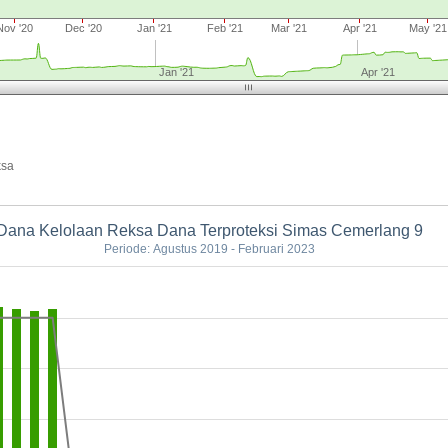
Nov '20
Dec '20
Jan '21
Feb '21
Mar '21
Apr '21
May '21
Jan '21
Apr '21
ksa
Dana Kelolaan Reksa Dana Terproteksi Simas Cemerlang 9
Periode: Agustus 2019 - Februari 2023