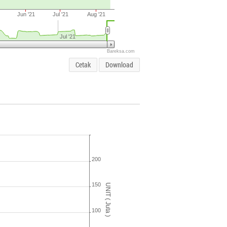
Jun '21
Jul '21
Aug '21
Jul '21
Bareksa.com
Cetak
Download
200
150
UNIT ( Juta )
100