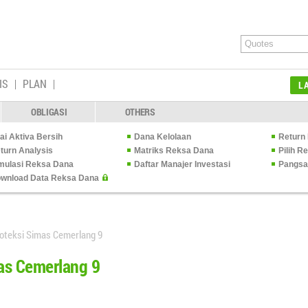
IS
PLAN
L
OBLIGASI
OTHERS
lai Aktiva Bersih
Dana Kelolaan
Return 
turn Analysis
Matriks Reksa Dana
Pilih 
mulasi Reksa Dana
Daftar Manajer Investasi
Pangsa
wnload Data Reksa Dana
oteksi Simas Cemerlang 9
as Cemerlang 9