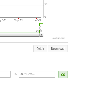
50
0
y '22
Sep '22
Jan '23
2023
Bareksa.com
Cetak
Download
To