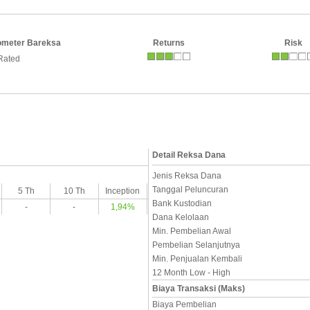
ometer Bareksa
Returns
Risk
Rated
Detail Reksa Dana
Jenis Reksa Dana
Tanggal Peluncuran
5 Th
10 Th
Inception
Bank Kustodian
-
-
1,94%
Dana Kelolaan
Min. Pembelian Awal
Pembelian Selanjutnya
Min. Penjualan Kembali
12 Month Low - High
Biaya Transaksi (Maks)
Biaya Pembelian