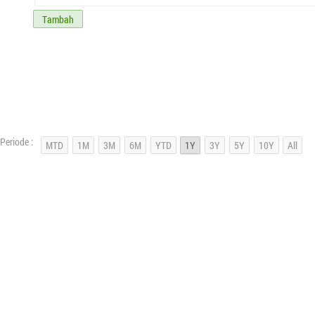
Tambah
Periode :