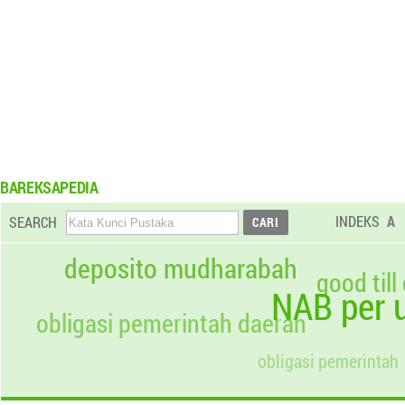
BAREKSAPEDIA
INDEKS
A
SEARCH
deposito mudharabah
good till
NAB per u
obligasi pemerintah daerah
obligasi pemerintah