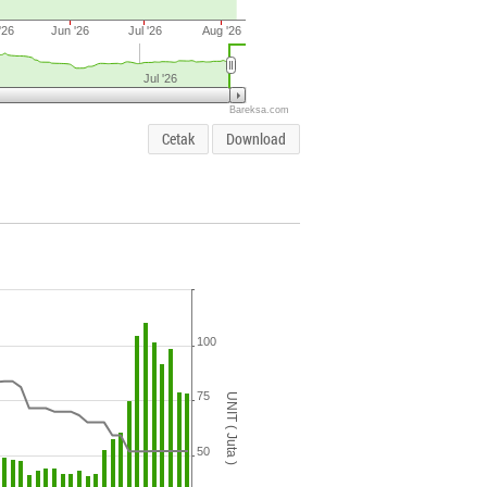
'26
Jun '26
Jul '26
Aug '26
Jul '26
Bareksa.com
Cetak
Download
100
75
UNIT ( Juta )
50