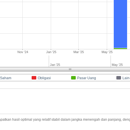
Nov '24
Jan '25
Mar '25
May '25
Jan '25
May '25
Saham
Obligasi
Pasar Uang
Lain
 hasil optimal yang relatif stabil dalam jangka menengah dan panjang, dengan 