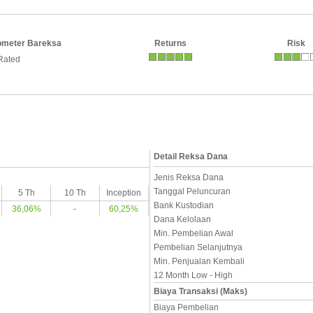
ometer Bareksa
Returns
Risk
Rated
Detail Reksa Dana
Jenis Reksa Dana
Tanggal Peluncuran
5 Th
10 Th
Inception
Bank Kustodian
36,06%
-
60,25%
Dana Kelolaan
Min. Pembelian Awal
Pembelian Selanjutnya
Min. Penjualan Kembali
12 Month Low - High
Biaya Transaksi (Maks)
Biaya Pembelian