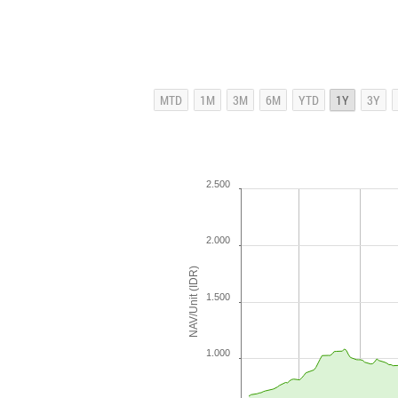
2.500
2.000
NAV/Unit (IDR)
1.500
1.000