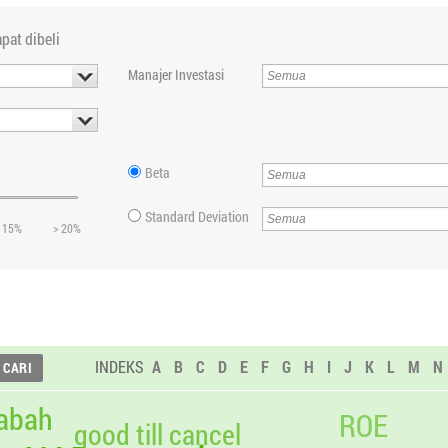
pat dibeli
Manajer Investasi
Beta
Standard Deviation
 15%
> 20%
INDEKS
A
B
C
D
E
F
G
H
I
J
K
L
M
N
abah
ROE
good till cancel