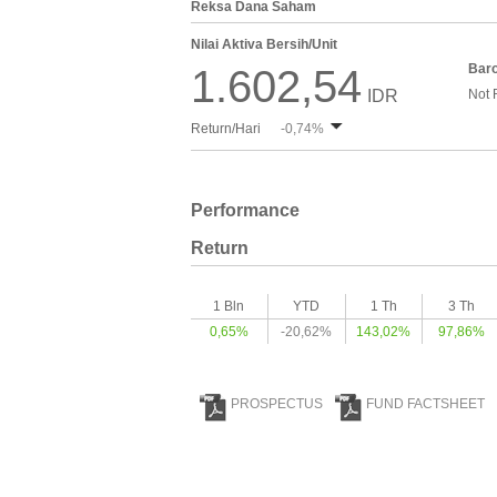
Reksa Dana Saham
Nilai Aktiva Bersih/Unit
Bar
1.602,54
IDR
Not 
Return/Hari
-0,74%
Performance
Return
1 Bln
YTD
1 Th
3 Th
0,65%
-20,62%
143,02%
97,86%
PROSPECTUS
FUND FACTSHEET