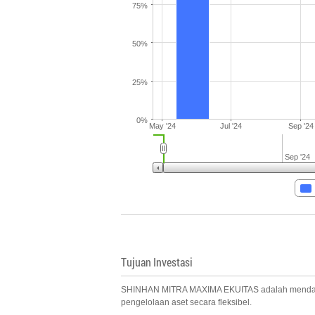
75%
50%
25%
0%
May '24
Jul '24
Sep '24
Sep '24
Tujuan Investasi
SHINHAN MITRA MAXIMA EKUITAS adalah mendapatkan
pengelolaan aset secara fleksibel.