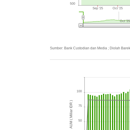
500
Sep '25
Oct '25
Oct '25
Sumber: Bank Custodian dan Media ; Diolah Bare
100
AUM ( Miliar IDR )
75
50