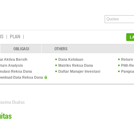
IS
PLAN
L
OBLIGASI
OTHERS
lai Aktiva Bersih
Dana Kelolaan
Return 
turn Analysis
Matriks Reksa Dana
Pilih 
mulasi Reksa Dana
Daftar Manajer Investasi
Pangsa
wnload Data Reksa Dana
Maxima Ekuitas
itas