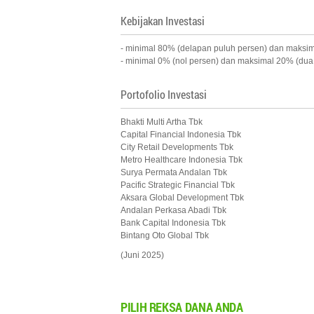
Kebijakan Investasi
- minimal 80% (delapan puluh persen) dan maksimum
- minimal 0% (nol persen) dan maksimal 20% (dua p
Portofolio Investasi
Bhakti Multi Artha Tbk
Capital Financial Indonesia Tbk
City Retail Developments Tbk
Metro Healthcare Indonesia Tbk
Surya Permata Andalan Tbk
Pacific Strategic Financial Tbk
Aksara Global Development Tbk
Andalan Perkasa Abadi Tbk
Bank Capital Indonesia Tbk
Bintang Oto Global Tbk
(Juni 2025)
PILIH
REKSA DANA ANDA