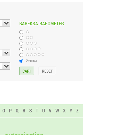
BAREKSA
BAROMETER
Semua
O
P
Q
R
S
T
U
V
W
X
Y
Z