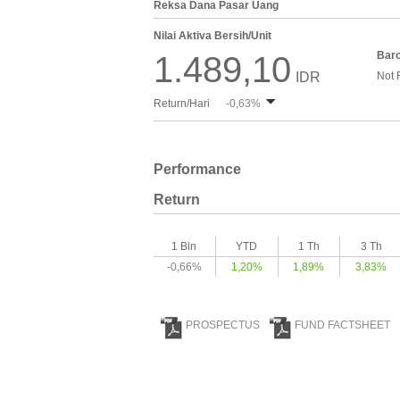
Reksa Dana Pasar Uang
Nilai Aktiva Bersih/Unit
Bar
1.489,10
IDR
Not 
Return/Hari
-0,63%
Performance
Return
1 Bln
YTD
1 Th
3 Th
-0,66%
1,20%
1,89%
3,83%
PROSPECTUS
FUND FACTSHEET