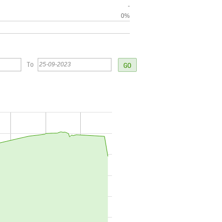
-
0%
To