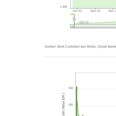
1.450
Oct '22
Nov '22
Dec '
Oct '22
Sumber: Bank Custodian dan Media ; Diolah Bare
300
AUM ( Miliar IDR )
200