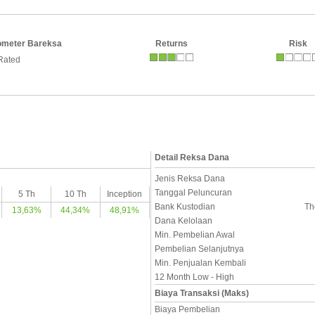
ometer Bareksa
Returns
Risk
Rated
Detail Reksa Dana
Jenis Reksa Dana
Tanggal Peluncuran
5 Th
10 Th
Inception
Bank Kustodian
Th
13,63%
44,34%
48,91%
Dana Kelolaan
Min. Pembelian Awal
Pembelian Selanjutnya
Min. Penjualan Kembali
12 Month Low - High
Biaya Transaksi (Maks)
Biaya Pembelian