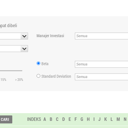
pat dibeli
Manajer Investasi
Beta
Standard Deviation
 15%
> 20%
INDEKS
A
B
C
D
E
F
G
H
I
J
K
L
M
N