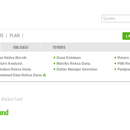
IS
PLAN
L
OBLIGASI
OTHERS
lai Aktiva Bersih
Dana Kelolaan
Return 
turn Analysis
Matriks Reksa Dana
Pilih 
mulasi Reksa Dana
Daftar Manajer Investasi
Pangsa
wnload Data Reksa Dana
 Market Fund
und