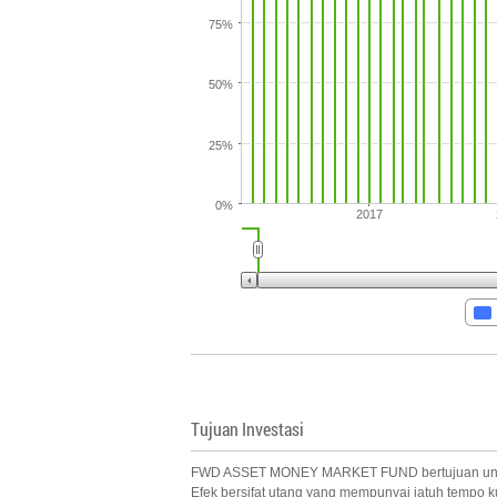
75%
50%
25%
0%
2017
Tujuan Investasi
FWD ASSET MONEY MARKET FUND bertujuan untuk me
Efek bersifat utang yang mempunyai jatuh tempo ku