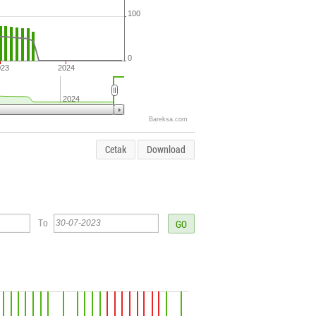
100
0
023
2024
2024
Bareksa.com
Cetak
Download
To