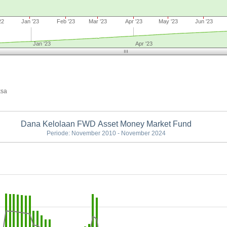
22
Jan '23
Feb '23
Mar '23
Apr '23
May '23
Jun '23
Jan '23
Apr '23
ksa
Dana Kelolaan FWD Asset Money Market Fund
Periode: November 2010 - November 2024