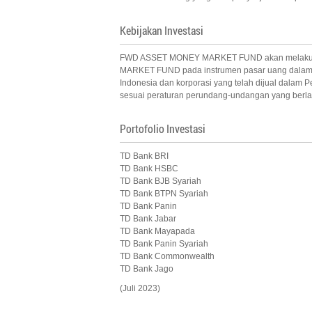
Kebijakan Investasi
FWD ASSET MONEY MARKET FUND akan melakukan in
MARKET FUND pada instrumen pasar uang dalam neg
Indonesia dan korporasi yang telah dijual dalam
sesuai peraturan perundang-undangan yang berlak
Portofolio Investasi
TD Bank BRI
TD Bank HSBC
TD Bank BJB Syariah
TD Bank BTPN Syariah
TD Bank Panin
TD Bank Jabar
TD Bank Mayapada
TD Bank Panin Syariah
TD Bank Commonwealth
TD Bank Jago
(Juli 2023)