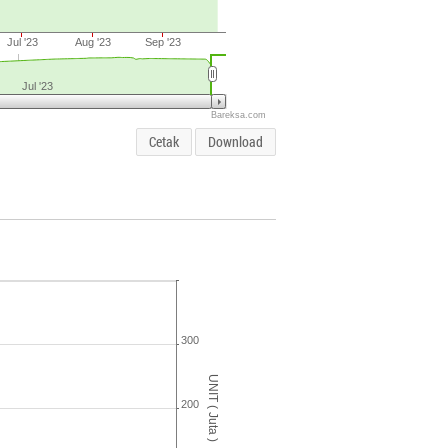
Jul '23
Aug '23
Sep '23
Jul '23
Bareksa.com
Cetak
Download
300
UNIT ( Juta )
200