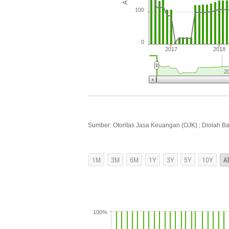
100
0
2017
2018
2
Sumber: Otoritas Jasa Keuangan (OJK) ; Diolah B
100%