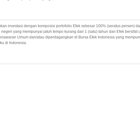
vestasi dengan komposisi portofolio Efek sebesar 100% (seratus persen) da
eri yang mempunyai jatuh tempo kurang dari 1 (satu) tahun dan Efek bersifat u
 Penawaran Umum dan/atau diperdagangkan di Bursa Efek Indonesia yang mempunyai
u di Indonesia.