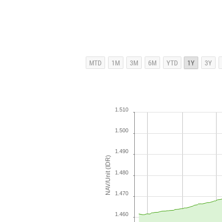
1.510
1.500
1.490
NAV/Unit (IDR)
1.480
1.470
1.460