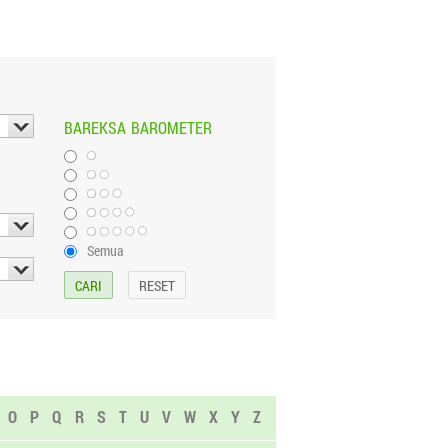
BAREKSA
BAROMETER
Semua
O
P
Q
R
S
T
U
V
W
X
Y
Z