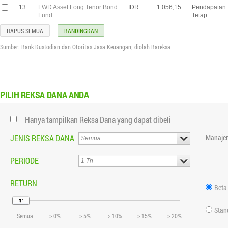
13.
FWD Asset Long Tenor Bond
IDR
1.056,15
Pendapatan
Fund
Tetap
HAPUS SEMUA
BANDINGKAN
14.
FWD Asset IDX ESG
IDR
143,05
Indeks &
Leaders ETF
ETF
Sumber: Bank Kustodian dan Otoritas Jasa Keuangan; diolah Bareksa
15.
Reksa Dana Syariah
IDR
992,51
Pendapatan
Berbasis Sukuk FWD Asset
Tetap
Sukuk Fund
PILIH
REKSA DANA ANDA
Hanya tampilkan Reksa Dana yang dapat dibeli
JENIS REKSA DANA
Manajer
PERIODE
RETURN
Beta
Stan
Semua
> 0%
> 5%
> 10%
> 15%
> 20%