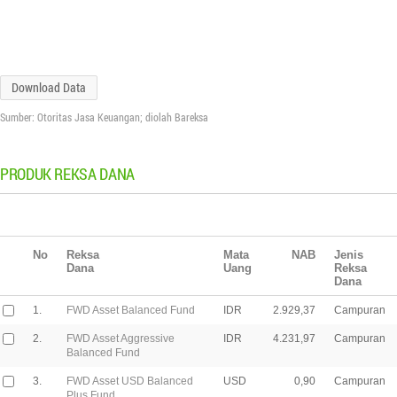
Download Data
Sumber: Otoritas Jasa Keuangan; diolah Bareksa
PRODUK REKSA DANA
No
Reksa
Mata
NAB
Jenis
Dana
Uang
Reksa
Dana
1.
FWD Asset Balanced Fund
IDR
2.929,37
Campuran
2.
FWD Asset Aggressive
IDR
4.231,97
Campuran
Balanced Fund
3.
FWD Asset USD Balanced
USD
0,90
Campuran
Plus Fund