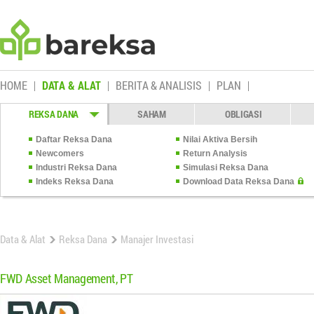
HOME
DATA & ALAT
BERITA & ANALISIS
PLAN
REKSA DANA
SAHAM
OBLIGASI
Daftar Reksa Dana
Nilai Aktiva Bersih
Newcomers
Return Analysis
Industri Reksa Dana
Simulasi Reksa Dana
Indeks Reksa Dana
Download Data Reksa Dana
Data & Alat
Reksa Dana
Manajer Investasi
FWD Asset Management, PT