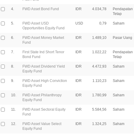
4.
FWD Asset Bond Fund
IDR
4.034,78
Pendapatan
Tetap
5.
FWD Asset USD
USD
0,79
Saham
Opportunities Equity Fund
6.
FWD Asset Money Market
IDR
1.489,10
Pasar Uang
Fund
7.
First State Ind Short Tenor
IDR
1.022,22
Pendapatan
Bond Fund
Tetap
8.
FWD Asset Dividend Yield
IDR
4.472,93
Saham
Equity Fund
9.
FWD Asset High Conviction
IDR
1.110,23
Saham
Equity Fund
10.
FWD Asset Philanthropy
IDR
1.780,99
Saham
Equity Fund
11.
FWD Asset Sectoral Equity
IDR
5.584,56
Saham
Fund
12.
FWD Asset Value Select
IDR
1.324,25
Saham
Equity Fund