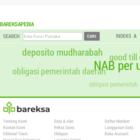
BAREKSAPEDIA
INDEKS
A
SEARCH
deposito mudharabah
good till
NAB per u
obligasi pemerintah daerah
obligasi pemerintah
Tentang Kami
Data & Alat
Daftar Member
Kontak Kami
Reksa Dana
Langganan Data
Editorial Team
Obligasi
Buka Account
Syarat Dan Ketentuan
Learning Center