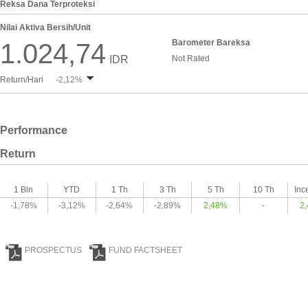
Reksa Dana Terproteksi
Nilai Aktiva Bersih/Unit
Barometer Bareksa
1.024,74
IDR
Not Rated
Return/Hari
-2,12%
Performance
Return
1 Bln
YTD
1 Th
3 Th
5 Th
10 Th
Inc
-1,78%
-3,12%
-2,64%
-2,89%
2,48%
-
2
PROSPECTUS
FUND FACTSHEET