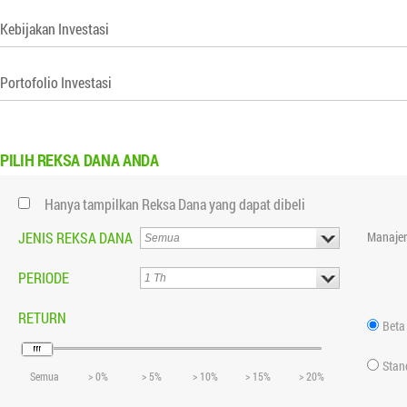
Kebijakan Investasi
Portofolio Investasi
PILIH
REKSA DANA ANDA
Hanya tampilkan Reksa Dana yang dapat dibeli
JENIS REKSA DANA
Manajer
PERIODE
RETURN
Beta
Stan
Semua
> 0%
> 5%
> 10%
> 15%
> 20%