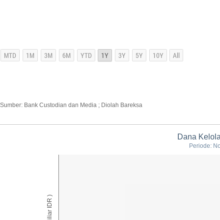
Sumber: Bank Custodian dan Media ; Diolah Bareksa
Dana Kelola
Periode: N
AUM ( Miliar IDR )