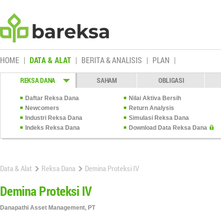
HOME
DATA & ALAT
BERITA & ANALISIS
PLAN
REKSA DANA
SAHAM
OBLIGASI
Daftar Reksa Dana
Nilai Aktiva Bersih
Newcomers
Return Analysis
Industri Reksa Dana
Simulasi Reksa Dana
Indeks Reksa Dana
Download Data Reksa Dana
Data & Alat
Reksa Dana
Demina Proteksi IV
Demina Proteksi IV
Danapathi Asset Management, PT