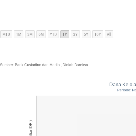
Sumber: Bank Custodian dan Media ; Diolah Bareksa
Dana Kelola
Periode: N
AUM ( Miliar IDR )