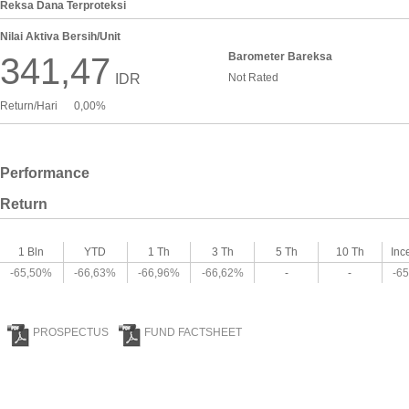
Reksa Dana Terproteksi
Nilai Aktiva Bersih/Unit
Barometer Bareksa
341,47
IDR
Not Rated
Return/Hari
0,00%
Performance
Return
1 Bln
YTD
1 Th
3 Th
5 Th
10 Th
Inc
-65,50%
-66,63%
-66,96%
-66,62%
-
-
-6
PROSPECTUS
FUND FACTSHEET