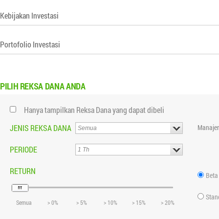
Kebijakan Investasi
Portofolio Investasi
PILIH
REKSA DANA ANDA
Hanya tampilkan Reksa Dana yang dapat dibeli
JENIS REKSA DANA
Manajer
PERIODE
RETURN
Beta
Stan
Semua
> 0%
> 5%
> 10%
> 15%
> 20%