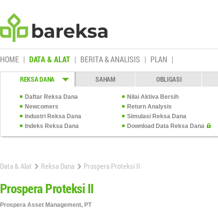
HOME
DATA & ALAT
BERITA & ANALISIS
PLAN
REKSA DANA
SAHAM
OBLIGASI
Daftar Reksa Dana
Nilai Aktiva Bersih
Newcomers
Return Analysis
Industri Reksa Dana
Simulasi Reksa Dana
Indeks Reksa Dana
Download Data Reksa Dana
Data & Alat
Reksa Dana
Prospera Proteksi II
Prospera Proteksi II
Prospera Asset Management, PT