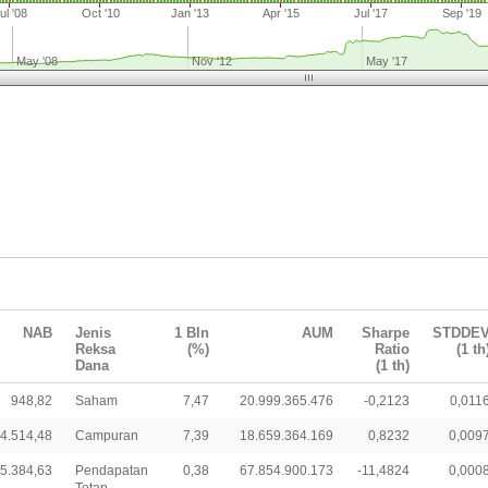
ul '08
Oct '10
Jan '13
Apr '15
Jul '17
Sep '19
May '08
Nov '12
May '17
NAB
Jenis
1 Bln
AUM
Sharpe
STDDE
Reksa
(%)
Ratio
(1 th
Dana
(1 th)
948,82
Saham
7,47
20.999.365.476
-0,2123
0,011
4.514,48
Campuran
7,39
18.659.364.169
0,8232
0,009
5.384,63
Pendapatan
0,38
67.854.900.173
-11,4824
0,000