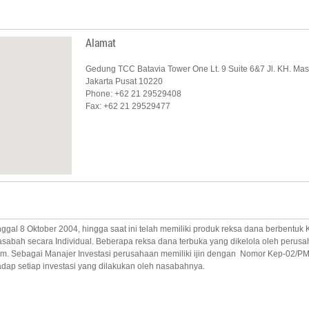
Alamat
Gedung TCC Batavia Tower One Lt. 9 Suite 6&7 Jl. KH. Ma
Jakarta Pusat 10220
Phone: +62 21 29529408
Fax: +62 21 29529477
gal 8 Oktober 2004, hingga saat ini telah memiliki produk reksa dana berbentuk Ko
asabah secara Individual. Beberapa reksa dana terbuka yang dikelola oleh peru
ham. Sebagai Manajer Investasi perusahaan memiliki ijin dengan Nomor Kep-02/
ap setiap investasi yang dilakukan oleh nasabahnya.