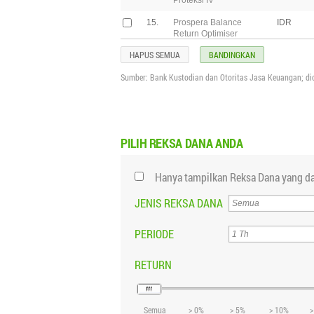
Proteksi IV
15.
Prospera Balance
IDR
Return Optimiser
HAPUS SEMUA
BANDINGKAN
16.
Prospera Proteksi VI
IDR
Sumber: Bank Kustodian dan Otoritas Jasa Keuangan; di
17.
Reksa Dana
IDR
Terproteksi Prospera
Proteksi V
18.
Prospera Proteksi VII
IDR
PILIH
REKSA DANA ANDA
19.
Prospera Bebas
IDR
Finansial
Hanya tampilkan Reksa Dana yang da
20.
Prospera Proteksi VIII
IDR
JENIS REKSA DANA
21.
Prospera Proteksi IX
IDR
22.
Prospera Proteksi X
IDR
PERIODE
23.
Prospera USD Bonds
USD
RETURN
24.
Prospera Kaya
IDR
Balanced Fund
Semua
> 0%
> 5%
> 10%
>