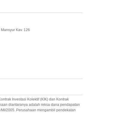
s Mansyur Kav. 126
ntrak Investasi Kolektif (KIK) dan Kontrak
sahaan diantaranya adalah reksa dana pendapatan
PM/MI/2005. Perusahaan mengambil pendekatan