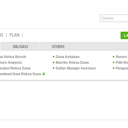
IS
PLAN
L
OBLIGASI
OTHERS
lai Aktiva Bersih
Dana Kelolaan
Return 
turn Analysis
Matriks Reksa Dana
Pilih 
mulasi Reksa Dana
Daftar Manajer Investasi
Pangsa
wnload Data Reksa Dana