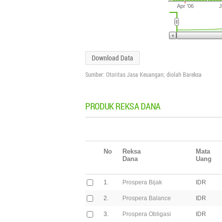
Apr '06
J
Download Data
Sumber: Otoritas Jasa Keuangan; diolah Bareksa
PRODUK REKSA DANA
No
Reksa
Mata
Dana
Uang
1.
Prospera Bijak
IDR
2.
Prospera Balance
IDR
3.
Prospera Obligasi
IDR