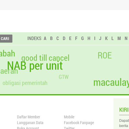
1.001,48
Campuran
0,00
-
0,0000
0,000
1.001,51
Campuran
0,00
-
0,0000
0,000
1.001,51
Campuran
0,00
-
0,0000
0,000
INDEKS
A
B
C
D
E
F
G
H
I
J
K
L
M
N
1.001,51
Campuran
0,00
-
0,0000
0,000
abah
ROE
good till cancel
NAB per unit
daerah
GTW
macaulay
obligasi pemerintah
KIR
Daftar Member
Mobile
Dapat
Langganan Data
Facebook Fanpage
berita
Buka Account
Twitter