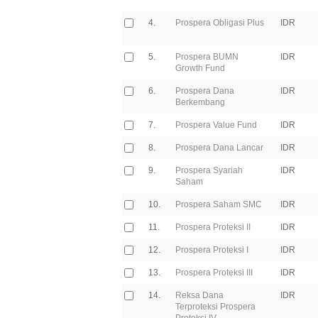
4.
Prospera Obligasi Plus
IDR
5.
Prospera BUMN
IDR
Growth Fund
6.
Prospera Dana
IDR
Berkembang
7.
Prospera Value Fund
IDR
8.
Prospera Dana Lancar
IDR
9.
Prospera Syariah
IDR
Saham
10.
Prospera Saham SMC
IDR
11.
Prospera Proteksi II
IDR
12.
Prospera Proteksi I
IDR
13.
Prospera Proteksi III
IDR
14.
Reksa Dana
IDR
Terproteksi Prospera