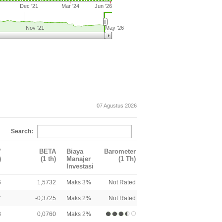
Dec '21
Mar '24
Jun '26
Nov '21
May '26
07 Agustus 2026
Search:
V
BETA
Biaya
Barometer
)
(1 th)
Manajer
(1 Th)
Investasi
6
1,5732
Maks 3%
Not Rated
7
-0,3725
Maks 2%
Not Rated
8
0,0760
Maks 2%