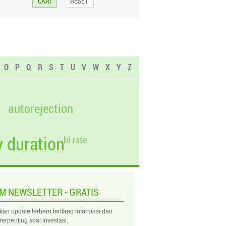
0
0,0000
Not Rated
0
0,0000
Not Rated
0
0,0000
Not Rated
O
P
Q
R
S
T
U
V
W
X
Y
Z
0
0,0000
Not Rated
autorejection
 duration
bi rate
IM NEWSLETTER - GRATIS
kan update terbaru tentang informasi dan
 terpenting soal investasi.