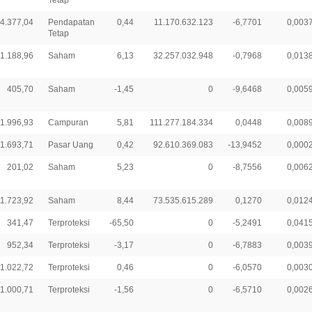
Tetap
4.377,04
Pendapatan
0,44
11.170.632.123
-6,7701
0,003
Tetap
1.188,96
Saham
6,13
32.257.032.948
-0,7968
0,013
405,70
Saham
-1,45
0
-9,6468
0,005
1.996,93
Campuran
5,81
111.277.184.334
0,0448
0,008
1.693,71
Pasar Uang
0,42
92.610.369.083
-13,9452
0,000
201,02
Saham
5,23
0
-8,7556
0,006
1.723,92
Saham
8,44
73.535.615.289
0,1270
0,012
341,47
Terproteksi
-65,50
0
-5,2491
0,041
952,34
Terproteksi
-3,17
0
-6,7883
0,003
1.022,72
Terproteksi
0,46
0
-6,0570
0,003
1.000,71
Terproteksi
-1,56
0
-6,5710
0,002