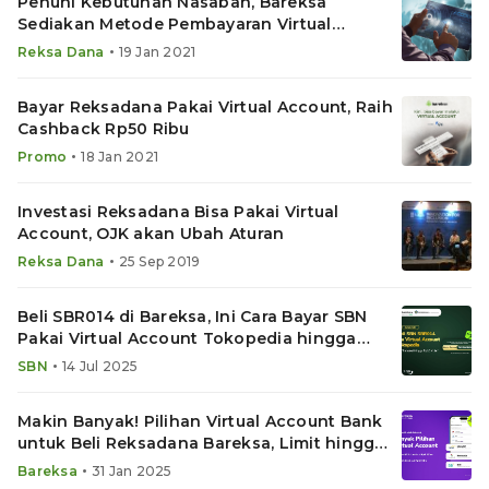
Penuhi Kebutuhan Nasabah, Bareksa
Sediakan Metode Pembayaran Virtual
Account
•
Reksa Dana
19 Jan 2021
Bayar Reksadana Pakai Virtual Account, Raih
Cashback Rp50 Ribu
•
Promo
18 Jan 2021
Investasi Reksadana Bisa Pakai Virtual
Account, OJK akan Ubah Aturan
•
Reksa Dana
25 Sep 2019
Beli SBR014 di Bareksa, Ini Cara Bayar SBN
Pakai Virtual Account Tokopedia hingga
Rp10 Miliar
•
SBN
14 Jul 2025
Makin Banyak! Pilihan Virtual Account Bank
untuk Beli Reksadana Bareksa, Limit hingga
Rp5 Miliar
•
Bareksa
31 Jan 2025