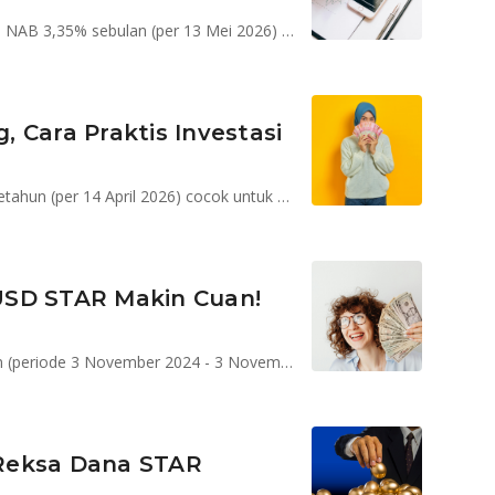
STAR Fixed Income NEO AI Dollar mencatat kenaikan NAB 3,35% sebulan (per 13 Mei 2026) dan dalam Rupiah, total return mencapai 5,28%.
 Cara Praktis Investasi
STAR Stable Amanah Sukuk mencatat return 7,98% setahun (per 14 April 2026) cocok untuk profil risiko moderat dengan horison investasi jangka menengah
USD STAR Makin Cuan!
STAR Fixed Income Dollar catat return 4,36% setahun (periode 3 November 2024 - 3 November 2025), mendapat dorongan penguatan USD dan penurunan suku bunga acuan yang positif bagi obligasi
Reksa Dana STAR