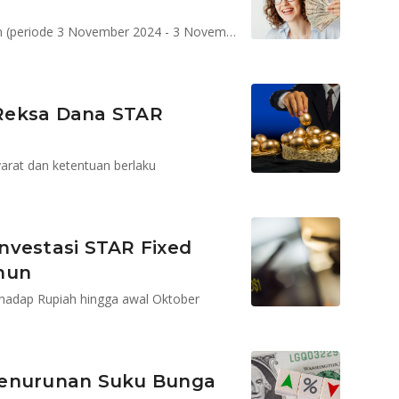
STAR Fixed Income Dollar catat return 4,36% setahun (periode 3 November 2024 - 3 November 2025), mendapat dorongan penguatan USD dan penurunan suku bunga acuan yang positif bagi obligasi
Reksa Dana STAR
yarat dan ketentuan berlaku
Investasi STAR Fixed
hun
erhadap Rupiah hingga awal Oktober
Penurunan Suku Bunga