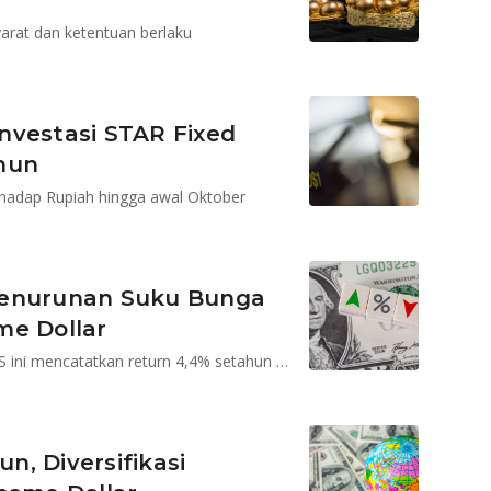
yarat dan ketentuan berlaku
Investasi STAR Fixed
hun
erhadap Rupiah hingga awal Oktober
Penurunan Suku Bunga
me Dollar
Reksa dana pendapatan tetap berdenominasi dolar AS ini mencatatkan return 4,4% setahun (per 4 September 2025)
, Diversifikasi