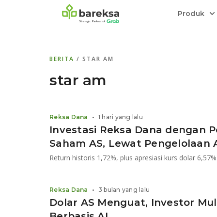
Produk
Bareksa Prioritas
Tentang Bareksa
Berita dan Analisis
Saham
BERITA
/ STAR AM
Menyediakan layanan manajemen kekaya
Kenali rekam jejak dan
Informasi terkini dan tepercaya terkait
Transaksi cepat,
all in one
di halaman
dengan penasihat investasi independen.
keunggulan kami.
investasi di Indonesia.
Order.
star am
Emas
Bebas pilih partner penyimpanan, harga
Reksa Dana
•
1 hari yang lalu
relatif stabil.
Investasi Reksa Dana dengan Po
Saham AS, Lewat Pengelolaan 
Reksa Dana
•
3 bulan yang lalu
Dolar AS Menguat, Investor Mul
Berbasis AI