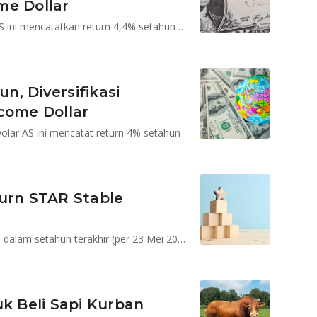
me Dollar
Reksa dana pendapatan tetap berdenominasi dolar AS ini mencatatkan return 4,4% setahun (per 4 September 2025)
, Diversifikasi
come Dollar
lar AS ini mencatat return 4% setahun
turn STAR Stable
STAR Stable Amanah Sukuk mencatatkan return 7,9% dalam setahun terakhir (per 23 Mei 2025)
 Beli Sapi Kurban