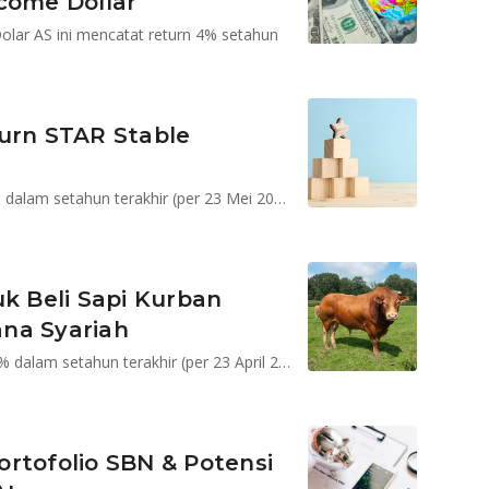
come Dollar
lar AS ini mencatat return 4% setahun
turn STAR Stable
STAR Stable Amanah Sukuk mencatatkan return 7,9% dalam setahun terakhir (per 23 Mei 2025)
 Beli Sapi Kurban
na Syariah
STAR Stable Amanah Sukuk mencatatkan return 7,55% dalam setahun terakhir (per 23 April 2025)
rtofolio SBN & Potensi