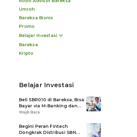
Robo Advisor Bareksa
Umroh
Bareksa Bisnis
Promo
Belajar Investasi
Bareksa
Kripto
Belajar Investasi
Beli SBR010 di Bareksa, Bisa
Bayar via M-Banking dan
OVO di Tokopedia
Wajib Baca
Begini Peran Fintech
Dongkrak Distribusi SBN