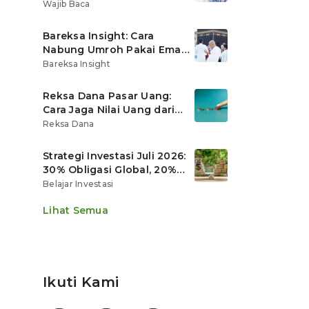
Ritel
Wajib Baca
Bareksa Insight: Cara
Nabung Umroh Pakai Emas
Digital agar Nilainya
Bareksa Insight
Tumbuh Lebih Cepat
Reksa Dana Pasar Uang:
Cara Jaga Nilai Uang dari
Gerusan Inflasi
Reksa Dana
Strategi Investasi Juli 2026:
30% Obligasi Global, 20%
Emas, Saham Ekspor Jadi
Belajar Investasi
Andalan?
Lihat Semua
Ikuti Kami