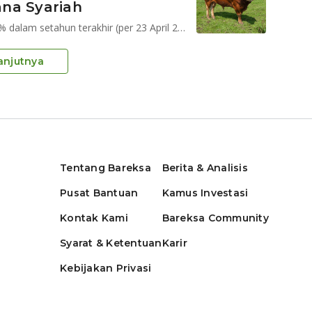
na Syariah
STAR Stable Amanah Sukuk mencatatkan return 7,55% dalam setahun terakhir (per 23 April 2025)
anjutnya
Tentang Bareksa
Berita & Analisis
Pusat Bantuan
Kamus Investasi
Kontak Kami
Bareksa Community
Syarat & Ketentuan
Karir
Kebijakan Privasi