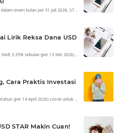
AI
Return historis 1,72%, plus apresiasi kurs dolar 6,57% dalam enam bulan per 31 Juli 2026, STAR Fixed Income NEO AI Dollar memanfaatkan teknologi artificial intelligence sebagai alat bantu dalam pengelolaan investasi
ai Lirik Reksa Dana USD
STAR Fixed Income NEO AI Dollar mencatat kenaikan NAB 3,35% sebulan (per 13 Mei 2026) dan dalam Rupiah, total return mencapai 5,28%.
 Cara Praktis Investasi
STAR Stable Amanah Sukuk mencatat return 7,98% setahun (per 14 April 2026) cocok untuk profil risiko moderat dengan horison investasi jangka menengah
USD STAR Makin Cuan!