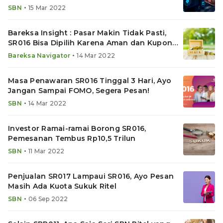
•
SBN
15 Mar 2022
Bareksa Insight : Pasar Makin Tidak Pasti,
SR016 Bisa Dipilih Karena Aman dan Kupon
Menarik
•
Bareksa Navigator
14 Mar 2022
Masa Penawaran SR016 Tinggal 3 Hari, Ayo
Jangan Sampai FOMO, Segera Pesan!
•
SBN
14 Mar 2022
Investor Ramai-ramai Borong SR016,
Pemesanan Tembus Rp10,5 Trilun
•
SBN
11 Mar 2022
Penjualan SR017 Lampaui SR016, Ayo Pesan
Masih Ada Kuota Sukuk Ritel
•
SBN
06 Sep 2022