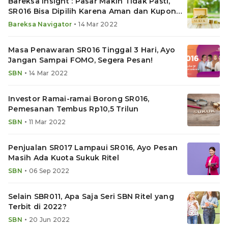
Bareksa Insight : Pasar Makin Tidak Pasti,
SR016 Bisa Dipilih Karena Aman dan Kupon
Menarik
•
Bareksa Navigator
14 Mar 2022
Masa Penawaran SR016 Tinggal 3 Hari, Ayo
Jangan Sampai FOMO, Segera Pesan!
•
SBN
14 Mar 2022
Investor Ramai-ramai Borong SR016,
Pemesanan Tembus Rp10,5 Trilun
•
SBN
11 Mar 2022
Penjualan SR017 Lampaui SR016, Ayo Pesan
Masih Ada Kuota Sukuk Ritel
•
SBN
06 Sep 2022
Selain SBR011, Apa Saja Seri SBN Ritel yang
Terbit di 2022?
•
SBN
20 Jun 2022