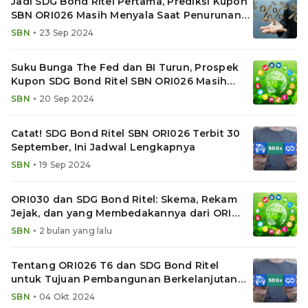
Jadi SDG Bond Ritel Pertama, Prediksi Kupon
SBN ORI026 Masih Menyala Saat Penurunan
Suku Bunga
•
SBN
23 Sep 2024
Suku Bunga The Fed dan BI Turun, Prospek
Kupon SDG Bond Ritel SBN ORI026 Masih
Menarik
•
SBN
20 Sep 2024
Catat! SDG Bond Ritel SBN ORI026 Terbit 30
September, Ini Jadwal Lengkapnya
•
SBN
19 Sep 2024
ORI030 dan SDG Bond Ritel: Skema, Rekam
Jejak, dan yang Membedakannya dari ORI
Biasa
•
SBN
2 bulan yang lalu
Tentang ORI026 T6 dan SDG Bond Ritel
untuk Tujuan Pembangunan Berkelanjutan
(SDG)
•
SBN
04 Okt 2024