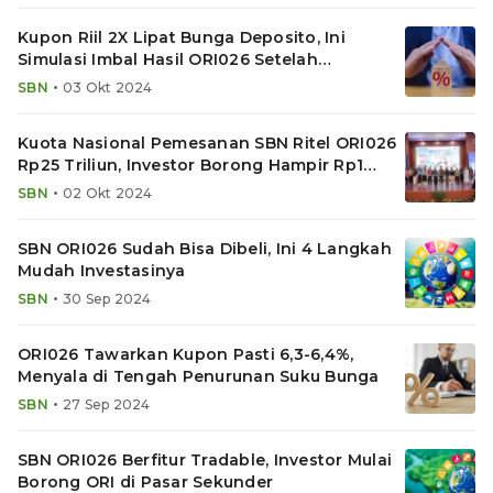
Kupon Riil 2X Lipat Bunga Deposito, Ini
Simulasi Imbal Hasil ORI026 Setelah
Dikurangi Inflasi
•
SBN
03 Okt 2024
Kuota Nasional Pemesanan SBN Ritel ORI026
Rp25 Triliun, Investor Borong Hampir Rp1
Triliun
•
SBN
02 Okt 2024
SBN ORI026 Sudah Bisa Dibeli, Ini 4 Langkah
Mudah Investasinya
•
SBN
30 Sep 2024
ORI026 Tawarkan Kupon Pasti 6,3-6,4%,
Menyala di Tengah Penurunan Suku Bunga
•
SBN
27 Sep 2024
SBN ORI026 Berfitur Tradable, Investor Mulai
Borong ORI di Pasar Sekunder