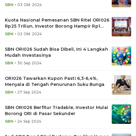
Dikurangi Inflasi
•
SBN
03 Okt 2024
Kuota Nasional Pemesanan SBN Ritel ORI026
Rp25 Triliun, Investor Borong Hampir Rp1
Triliun
•
SBN
02 Okt 2024
SBN ORI026 Sudah Bisa Dibeli, Ini 4 Langkah
Mudah Investasinya
•
SBN
30 Sep 2024
ORI026 Tawarkan Kupon Pasti 6,3-6,4%,
Menyala di Tengah Penurunan Suku Bunga
•
SBN
27 Sep 2024
SBN ORI026 Berfitur Tradable, Investor Mulai
Borong ORI di Pasar Sekunder
•
SBN
24 Sep 2024