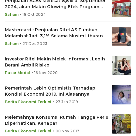
Penjualan ACES Melesat 8,8% di September
2024, akan Makin Glowing Efek Program
Prabowo?
•
Saham
18 Okt 2024
Mastercard : Penjualan Ritel AS Tumbuh
Melambat Jadi 3,1% Selama Musim Liburan
•
Saham
27 Des 2023
Investor Ritel Makin Melek Informasi, Lebih
Berani Ambil Risiko
•
Pasar Modal
16 Nov 2020
Pemerintah Lebih Optimistis Terhadap
Kondisi Ekonomi 2019, Ini Alasannya
•
Berita Ekonomi Terkini
23 Jan 2019
Melemahnya Konsumsi Rumah Tangga Perlu
Diperhatikan, Kenapa?
•
Berita Ekonomi Terkini
08 Nov 2017