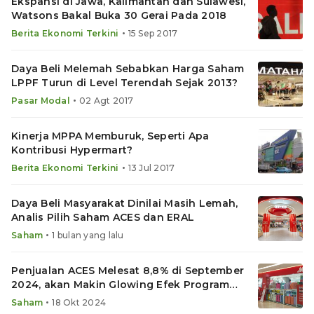
Ekspansi di Jawa, Kalimantan dan Sulawesi,
Watsons Bakal Buka 30 Gerai Pada 2018
•
Berita Ekonomi Terkini
15 Sep 2017
Daya Beli Melemah Sebabkan Harga Saham
LPPF Turun di Level Terendah Sejak 2013?
•
Pasar Modal
02 Agt 2017
Kinerja MPPA Memburuk, Seperti Apa
Kontribusi Hypermart?
•
Berita Ekonomi Terkini
13 Jul 2017
Daya Beli Masyarakat Dinilai Masih Lemah,
Analis Pilih Saham ACES dan ERAL
•
Saham
1 bulan yang lalu
Penjualan ACES Melesat 8,8% di September
2024, akan Makin Glowing Efek Program
Prabowo?
•
Saham
18 Okt 2024