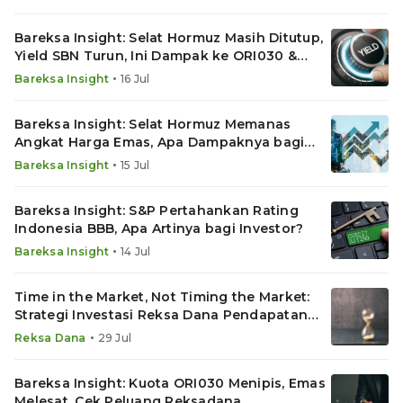
Bareksa Insight: Selat Hormuz Masih Ditutup,
Yield SBN Turun, Ini Dampak ke ORI030 &
Reksadana
•
Bareksa Insight
16 Jul
Bareksa Insight: Selat Hormuz Memanas
Angkat Harga Emas, Apa Dampaknya bagi
ORI030?
•
Bareksa Insight
15 Jul
Bareksa Insight: S&P Pertahankan Rating
Indonesia BBB, Apa Artinya bagi Investor?
•
Bareksa Insight
14 Jul
Time in the Market, Not Timing the Market:
Strategi Investasi Reksa Dana Pendapatan
Tetap
•
Reksa Dana
29 Jul
Bareksa Insight: Kuota ORI030 Menipis, Emas
Melesat, Cek Peluang Reksadana