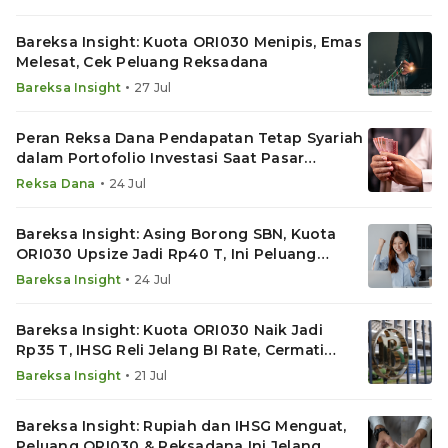
Bareksa Insight: Kuota ORI030 Menipis, Emas
Melesat, Cek Peluang Reksadana
•
Bareksa Insight
27 Jul
Peran Reksa Dana Pendapatan Tetap Syariah
dalam Portofolio Investasi Saat Pasar
Bergejolak
•
Reksa Dana
24 Jul
Bareksa Insight: Asing Borong SBN, Kuota
ORI030 Upsize Jadi Rp40 T, Ini Peluang
Reksadana Basis SBN
•
Bareksa Insight
24 Jul
Bareksa Insight: Kuota ORI030 Naik Jadi
Rp35 T, IHSG Reli Jelang BI Rate, Cermati
Reksadana Ini
•
Bareksa Insight
21 Jul
Bareksa Insight: Rupiah dan IHSG Menguat,
Peluang ORI030 & Reksadana Ini Jelang