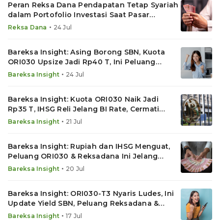
Peran Reksa Dana Pendapatan Tetap Syariah
dalam Portofolio Investasi Saat Pasar
Bergejolak
•
Reksa Dana
24 Jul
Bareksa Insight: Asing Borong SBN, Kuota
ORI030 Upsize Jadi Rp40 T, Ini Peluang
Reksadana Basis SBN
•
Bareksa Insight
24 Jul
Bareksa Insight: Kuota ORI030 Naik Jadi
Rp35 T, IHSG Reli Jelang BI Rate, Cermati
Reksadana Ini
•
Bareksa Insight
21 Jul
Bareksa Insight: Rupiah dan IHSG Menguat,
Peluang ORI030 & Reksadana Ini Jelang
Putusan BI Rate
•
Bareksa Insight
20 Jul
Bareksa Insight: ORI030-T3 Nyaris Ludes, Ini
Update Yield SBN, Peluang Reksadana &
Emas
•
Bareksa Insight
17 Jul