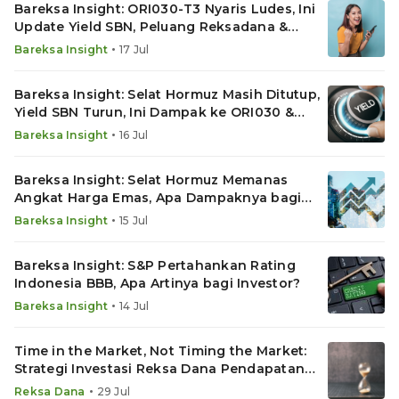
Bareksa Insight: ORI030-T3 Nyaris Ludes, Ini
Update Yield SBN, Peluang Reksadana &
Emas
•
Bareksa Insight
17 Jul
Bareksa Insight: Selat Hormuz Masih Ditutup,
Yield SBN Turun, Ini Dampak ke ORI030 &
Reksadana
•
Bareksa Insight
16 Jul
Bareksa Insight: Selat Hormuz Memanas
Angkat Harga Emas, Apa Dampaknya bagi
ORI030?
•
Bareksa Insight
15 Jul
Bareksa Insight: S&P Pertahankan Rating
Indonesia BBB, Apa Artinya bagi Investor?
•
Bareksa Insight
14 Jul
Time in the Market, Not Timing the Market:
Strategi Investasi Reksa Dana Pendapatan
Tetap
•
Reksa Dana
29 Jul