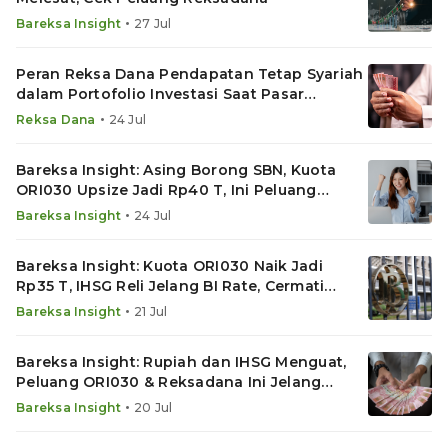
•
Bareksa Insight
27 Jul
Peran Reksa Dana Pendapatan Tetap Syariah
dalam Portofolio Investasi Saat Pasar
Bergejolak
•
Reksa Dana
24 Jul
Bareksa Insight: Asing Borong SBN, Kuota
ORI030 Upsize Jadi Rp40 T, Ini Peluang
Reksadana Basis SBN
•
Bareksa Insight
24 Jul
Bareksa Insight: Kuota ORI030 Naik Jadi
Rp35 T, IHSG Reli Jelang BI Rate, Cermati
Reksadana Ini
•
Bareksa Insight
21 Jul
Bareksa Insight: Rupiah dan IHSG Menguat,
Peluang ORI030 & Reksadana Ini Jelang
Putusan BI Rate
•
Bareksa Insight
20 Jul