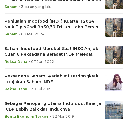
•
Saham
3 bulan yang lalu
Penjualan Indofood (INDF) Kuartal I 2024
Naik Tipis Jadi Rp30,79 Triliun, Laba Bersih
Turun
•
Saham
02 Mei 2024
Saham Indofood Meroket Saat IHSG Anjlok,
Cuan 6 Reksadana Beraset INDF Melesat
•
Reksa Dana
07 Jun 2022
Reksadana Saham Syariah Ini Terdongkrak
Lonjakan Saham INDF
•
Reksa Dana
30 Jul 2019
Sebagai Penopang Utama Indofood, Kinerja
ICBP Lebih Baik dari Induknya
•
Berita Ekonomi Terkini
22 Mar 2019