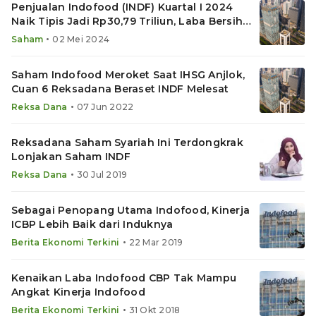
Penjualan Indofood (INDF) Kuartal I 2024
Naik Tipis Jadi Rp30,79 Triliun, Laba Bersih
Turun
•
Saham
02 Mei 2024
Saham Indofood Meroket Saat IHSG Anjlok,
Cuan 6 Reksadana Beraset INDF Melesat
•
Reksa Dana
07 Jun 2022
Reksadana Saham Syariah Ini Terdongkrak
Lonjakan Saham INDF
•
Reksa Dana
30 Jul 2019
Sebagai Penopang Utama Indofood, Kinerja
ICBP Lebih Baik dari Induknya
•
Berita Ekonomi Terkini
22 Mar 2019
Kenaikan Laba Indofood CBP Tak Mampu
Angkat Kinerja Indofood
•
Berita Ekonomi Terkini
31 Okt 2018