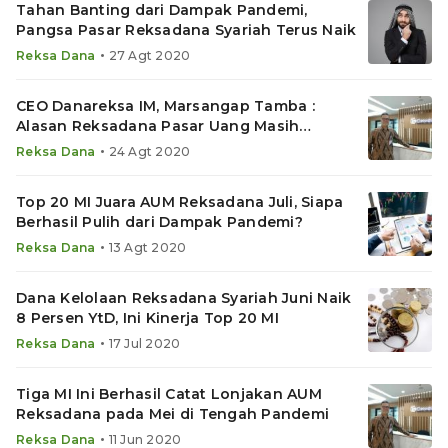
Tahan Banting dari Dampak Pandemi,
Pangsa Pasar Reksadana Syariah Terus Naik
•
Reksa Dana
27 Agt 2020
CEO Danareksa IM, Marsangap Tamba :
Alasan Reksadana Pasar Uang Masih
Diminati
•
Reksa Dana
24 Agt 2020
Top 20 MI Juara AUM Reksadana Juli, Siapa
Berhasil Pulih dari Dampak Pandemi?
•
Reksa Dana
13 Agt 2020
Dana Kelolaan Reksadana Syariah Juni Naik
8 Persen YtD, Ini Kinerja Top 20 MI
•
Reksa Dana
17 Jul 2020
Tiga MI Ini Berhasil Catat Lonjakan AUM
Reksadana pada Mei di Tengah Pandemi
•
Reksa Dana
11 Jun 2020