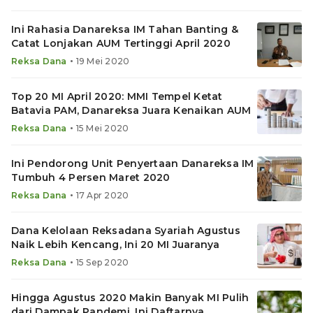
Ini Rahasia Danareksa IM Tahan Banting &
Catat Lonjakan AUM Tertinggi April 2020
•
Reksa Dana
19 Mei 2020
Top 20 MI April 2020: MMI Tempel Ketat
Batavia PAM, Danareksa Juara Kenaikan AUM
•
Reksa Dana
15 Mei 2020
Ini Pendorong Unit Penyertaan Danareksa IM
Tumbuh 4 Persen Maret 2020
•
Reksa Dana
17 Apr 2020
Dana Kelolaan Reksadana Syariah Agustus
Naik Lebih Kencang, Ini 20 MI Juaranya
•
Reksa Dana
15 Sep 2020
Hingga Agustus 2020 Makin Banyak MI Pulih
dari Dampak Pandemi, Ini Daftarnya