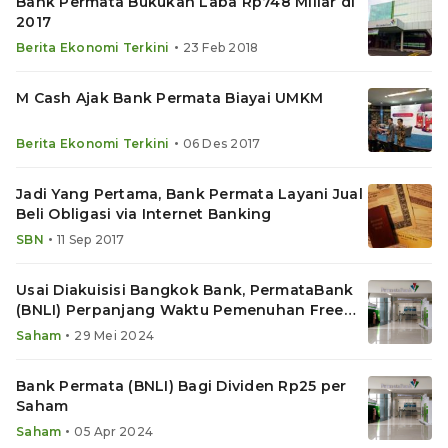
Bank Permata Bukukan Laba Rp748 Miliar di
2017
•
Berita Ekonomi Terkini
23 Feb 2018
M Cash Ajak Bank Permata Biayai UMKM
•
Berita Ekonomi Terkini
06 Des 2017
Jadi Yang Pertama, Bank Permata Layani Jual
Beli Obligasi via Internet Banking
•
SBN
11 Sep 2017
Usai Diakuisisi Bangkok Bank, PermataBank
(BNLI) Perpanjang Waktu Pemenuhan Free
Float
•
Saham
29 Mei 2024
Bank Permata (BNLI) Bagi Dividen Rp25 per
Saham
•
Saham
05 Apr 2024