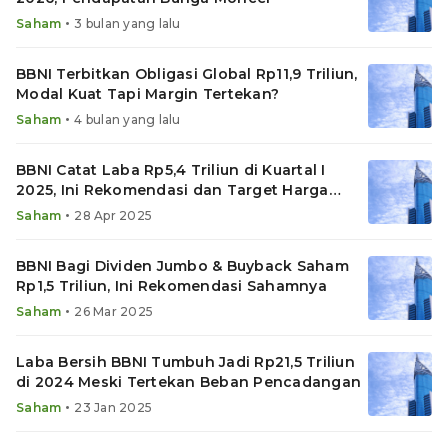
•
Saham
3 bulan yang lalu
BBNI Terbitkan Obligasi Global Rp11,9 Triliun,
Modal Kuat Tapi Margin Tertekan?
•
Saham
4 bulan yang lalu
BBNI Catat Laba Rp5,4 Triliun di Kuartal I
2025, Ini Rekomendasi dan Target Harga
Sahamnya!
•
Saham
28 Apr 2025
BBNI Bagi Dividen Jumbo & Buyback Saham
Rp1,5 Triliun, Ini Rekomendasi Sahamnya
•
Saham
26 Mar 2025
Laba Bersih BBNI Tumbuh Jadi Rp21,5 Triliun
di 2024 Meski Tertekan Beban Pencadangan
•
Saham
23 Jan 2025