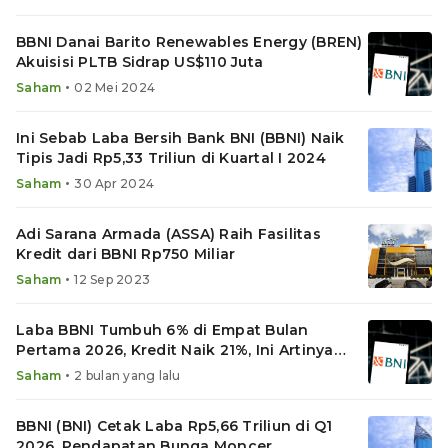
BBNI Danai Barito Renewables Energy (BREN)
Akuisisi PLTB Sidrap US$110 Juta
•
Saham
02 Mei 2024
Ini Sebab Laba Bersih Bank BNI (BBNI) Naik
Tipis Jadi Rp5,33 Triliun di Kuartal I 2024
•
Saham
30 Apr 2024
Adi Sarana Armada (ASSA) Raih Fasilitas
Kredit dari BBNI Rp750 Miliar
•
Saham
12 Sep 2023
Laba BBNI Tumbuh 6% di Empat Bulan
Pertama 2026, Kredit Naik 21%, Ini Artinya
bagi Investor
•
Saham
2 bulan yang lalu
BBNI (BNI) Cetak Laba Rp5,66 Triliun di Q1
2026, Pendapatan Bunga Moncer