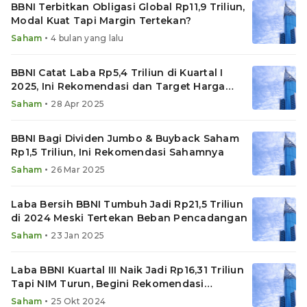
BBNI Terbitkan Obligasi Global Rp11,9 Triliun,
Modal Kuat Tapi Margin Tertekan?
•
Saham
4 bulan yang lalu
BBNI Catat Laba Rp5,4 Triliun di Kuartal I
2025, Ini Rekomendasi dan Target Harga
Sahamnya!
•
Saham
28 Apr 2025
BBNI Bagi Dividen Jumbo & Buyback Saham
Rp1,5 Triliun, Ini Rekomendasi Sahamnya
•
Saham
26 Mar 2025
Laba Bersih BBNI Tumbuh Jadi Rp21,5 Triliun
di 2024 Meski Tertekan Beban Pencadangan
•
Saham
23 Jan 2025
Laba BBNI Kuartal III Naik Jadi Rp16,31 Triliun
Tapi NIM Turun, Begini Rekomendasi
Sahamnya
•
Saham
25 Okt 2024