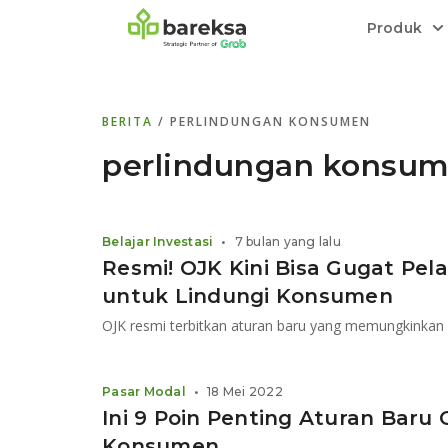
Produk
Bareksa Prioritas
Tentang Bareksa
Berita dan Analisis
Saham
BERITA
/ PERLINDUNGAN KONSUMEN
Menyediakan layanan manajemen kekaya
Kenali rekam jejak dan
Informasi terkini dan tepercaya terkait
Transaksi cepat,
all in one
di halaman
dengan penasihat investasi independen.
keunggulan kami.
investasi di Indonesia.
Order.
perlindungan konsu
Emas
Bebas pilih partner penyimpanan, harga
Belajar Investasi
•
7 bulan yang lalu
relatif stabil.
Resmi! OJK Kini Bisa Gugat Pe
untuk Lindungi Konsumen
Pasar Modal
•
18 Mei 2022
Ini 9 Poin Penting Aturan Baru OJK Soal Perlindungan
Konsumen