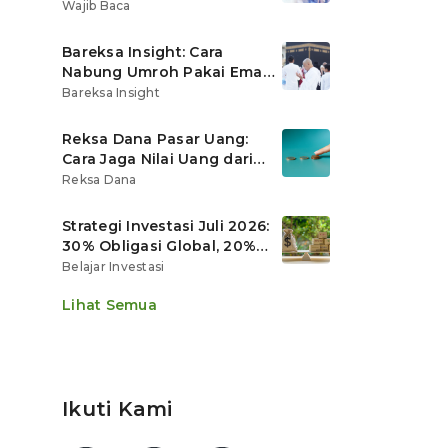
Ritel
Wajib Baca
Bareksa Insight: Cara
Nabung Umroh Pakai Emas
Digital agar Nilainya
Bareksa Insight
Tumbuh Lebih Cepat
Reksa Dana Pasar Uang:
Cara Jaga Nilai Uang dari
Gerusan Inflasi
Reksa Dana
Strategi Investasi Juli 2026:
30% Obligasi Global, 20%
Emas, Saham Ekspor Jadi
Belajar Investasi
Andalan?
Lihat Semua
Ikuti Kami