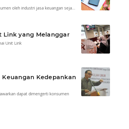
Ketentuan ini mengatur penerapan perlindungan konsumen oleh industri jasa keuangan sejak perencanaan produk, pelayanan dan penyelesaian sengketa
t Link yang Melanggar
i Unit Link
a Keuangan Kedepankan
ditawarkan dapat dimengerti konsumen