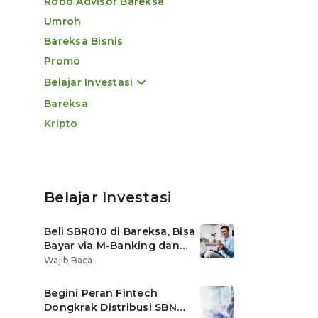
Robo Advisor Bareksa
Umroh
Bareksa Bisnis
Promo
Belajar Investasi
Bareksa
Kripto
Belajar Investasi
Beli SBR010 di Bareksa, Bisa
Bayar via M-Banking dan
OVO di Tokopedia
Wajib Baca
Begini Peran Fintech
Dongkrak Distribusi SBN