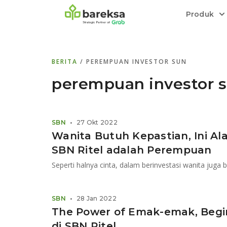
Produk
Bareksa Prioritas
Tentang Bareksa
Berita dan Analisis
Saham
BERITA
/ PEREMPUAN INVESTOR SUN
Menyediakan layanan manajemen kekaya
Kenali rekam jejak dan
Informasi terkini dan tepercaya terkait
Transaksi cepat,
all in one
di halaman
dengan penasihat investasi independen.
keunggulan kami.
investasi di Indonesia.
Order.
perempuan investor 
Emas
Bebas pilih partner penyimpanan, harga
SBN
•
27 Okt 2022
relatif stabil.
Wanita Butuh Kepastian, Ini Al
SBN Ritel adalah Perempuan
Seperti halnya cinta, dalam berinvestasi wanita juga 
SBN
•
28 Jan 2022
The Power of Emak-emak, Begi
di SBN Ritel