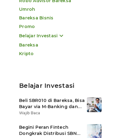
Robo Advisor Bareksa
Umroh
Bareksa Bisnis
Promo
Belajar Investasi
Bareksa
Kripto
Belajar Investasi
Beli SBR010 di Bareksa, Bisa
Bayar via M-Banking dan
OVO di Tokopedia
Wajib Baca
Begini Peran Fintech
Dongkrak Distribusi SBN