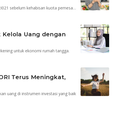
Ayo jangan kalah sama emak-emak, segera serbu ORI021 sebelum kehabisan kuota pemesanan!
k Kelola Uang dengan
 rekening untuk ekonomi rumah tangga.
ORI Terus Meningkat,
 uang di instrumen investasi yang baik