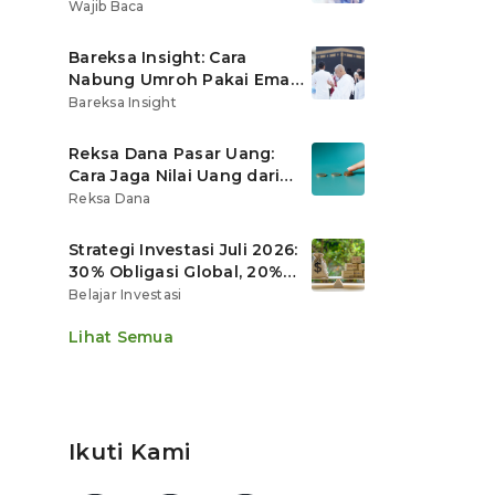
Ritel
Wajib Baca
Bareksa Insight: Cara
Nabung Umroh Pakai Emas
Digital agar Nilainya
Bareksa Insight
Tumbuh Lebih Cepat
Reksa Dana Pasar Uang:
Cara Jaga Nilai Uang dari
Gerusan Inflasi
Reksa Dana
Strategi Investasi Juli 2026:
30% Obligasi Global, 20%
Emas, Saham Ekspor Jadi
Belajar Investasi
Andalan?
Lihat Semua
Ikuti Kami