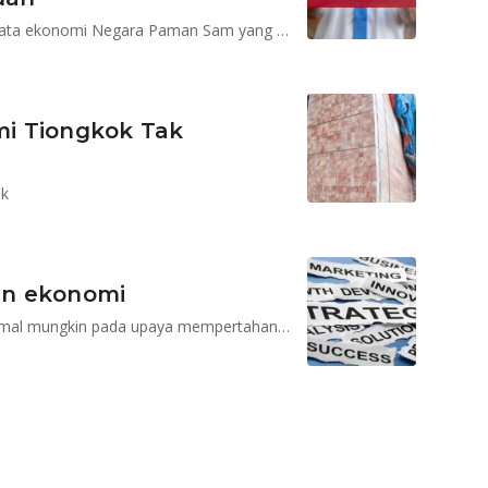
Penurunan bursa saham global akibat rilis sejumlah data ekonomi Negara Paman Sam yang menunjukkan pelemahan
i Tiongkok Tak
ok
an ekonomi
Semua jawaban berujung pada survival atau semaksimal mungkin pada upaya mempertahankan pangsa pasar