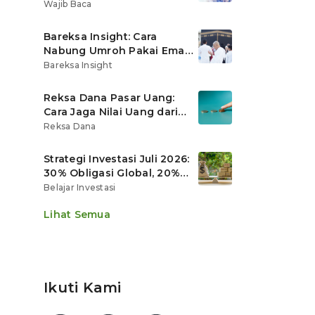
Ritel
Wajib Baca
Bareksa Insight: Cara
Nabung Umroh Pakai Emas
Digital agar Nilainya
Bareksa Insight
Tumbuh Lebih Cepat
Reksa Dana Pasar Uang:
Cara Jaga Nilai Uang dari
Gerusan Inflasi
Reksa Dana
Strategi Investasi Juli 2026:
30% Obligasi Global, 20%
Emas, Saham Ekspor Jadi
Belajar Investasi
Andalan?
Lihat Semua
Ikuti Kami