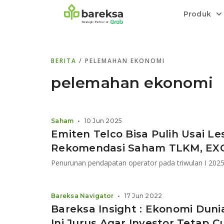
Produk
Bareksa Prioritas
Tentang Bareksa
Berita dan Analisis
Saham
BERITA
/ PELEMAHAN EKONOMI
Menyediakan layanan manajemen kekaya
Kenali rekam jejak dan
Informasi terkini dan tepercaya terkait
Transaksi cepat,
all in one
di halaman
dengan penasihat investasi independen.
keunggulan kami.
investasi di Indonesia.
Order.
pelemahan ekonomi
Emas
Bebas pilih partner penyimpanan, harga
Saham
•
10 Jun 2025
relatif stabil.
Emiten Telco Bisa Pulih Usai Les
Rekomendasi Saham TLKM, EXC
Bareksa Navigator
•
17 Jun 2022
Bareksa Insight : Ekonomi Dun
Ini Jurus Agar Investor Tetap C