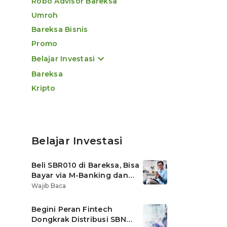
Robo Advisor Bareksa
Umroh
Bareksa Bisnis
Promo
Belajar Investasi
Bareksa
Kripto
Belajar Investasi
Beli SBR010 di Bareksa, Bisa
Bayar via M-Banking dan
OVO di Tokopedia
Wajib Baca
Begini Peran Fintech
Dongkrak Distribusi SBN