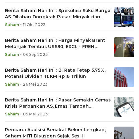
Berita Saham Hari Ini : Spekulasi Suku Bunga
AS Ditahan Dongkrak Pasar, Minyak dan
Emas Melemah
•
Saham
11 Okt 2023
Berita Saham Hari Ini : Harga Minyak Brent
Melonjak Tembus US$90, EXCL - FREN
Kembali Jajaki Merger
•
Saham
06 Sep 2023
Berita Saham Hari Ini : BI Rate Tetap 5,75%,
Potensi Dividen TLKM Rp16 Triliun
•
Saham
26 Mei 2023
Berita Saham Hari Ini : Pasar Semakin Cemas
Krisis Perbankan AS, Emas Tambah
Mengkilap
•
Saham
05 Mei 2023
Rencana Akuisisi Benakat Belum Lengkap;
Saham MITI Disuspen Sejak Sesi II