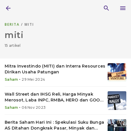
BERITA
/ MITI
miti
15 artikel
Mitra Investindo (MITI) dan Interra Resources
Dirikan Usaha Patungan
•
Saham
29 Mei 2024
Wall Street dan IHSG Reli, Harga Minyak
Merosot, Laba INPC, RMBA, HERO dan GOOD
Melesat
•
Saham
06 Nov 2023
Berita Saham Hari Ini : Spekulasi Suku Bunga
AS Ditahan Dongkrak Pasar, Minyak dan