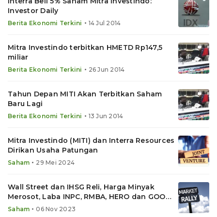
Interra Beli 5% Saham Mitra Investindo:
Investor Daily
•
Berita Ekonomi Terkini
14 Jul 2014
Mitra Investindo terbitkan HMETD Rp147,5
miliar
•
Berita Ekonomi Terkini
26 Jun 2014
Tahun Depan MITI Akan Terbitkan Saham
Baru Lagi
•
Berita Ekonomi Terkini
13 Jun 2014
Mitra Investindo (MITI) dan Interra Resources
Dirikan Usaha Patungan
•
Saham
29 Mei 2024
Wall Street dan IHSG Reli, Harga Minyak
Merosot, Laba INPC, RMBA, HERO dan GOOD
Melesat
•
Saham
06 Nov 2023