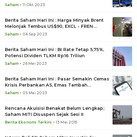
Emas Melemah
•
Saham
11 Okt 2023
Berita Saham Hari Ini : Harga Minyak Brent
Melonjak Tembus US$90, EXCL - FREN
Kembali Jajaki Merger
•
Saham
06 Sep 2023
Berita Saham Hari Ini : BI Rate Tetap 5,75%,
Potensi Dividen TLKM Rp16 Triliun
•
Saham
26 Mei 2023
Berita Saham Hari Ini : Pasar Semakin Cemas
Krisis Perbankan AS, Emas Tambah
Mengkilap
•
Saham
05 Mei 2023
Rencana Akuisisi Benakat Belum Lengkap;
Saham MITI Disuspen Sejak Sesi II
•
Berita Ekonomi Terkini
13 Mei 2015