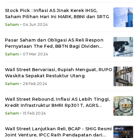
Stock Pick : Inflasi AS Jinak Kerek IHSG,
Saham Pilihan Hari Ini MARK, BBNI dan SRTG
•
Saham
04 Jun 2024
Pasar Saham dan Obligasi AS Reli Respon
Pernyataan The Fed, BBTN Bagi Dividen
Rp700 Miliar
•
Saham
07 Mar 2024
Wall Street Bervariasi, Rupiah Menguat, RUPO
Waskita Sepakat Restuktur Utang
•
Saham
26 Feb 2024
Wall Street Rebound, Inflasi AS Lebih Tinggi,
Kredit Infrastruktur BMRI Rp301 T, AGRS
Right Issue
•
Saham
15 Feb 2024
Wall Street Lanjutkan Reli, BCAP - SHIG Resmi
Joint Venture, IPCC Raih Pendapatan dari