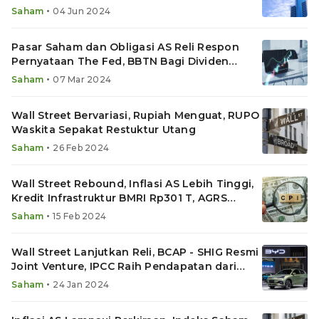
•
Saham
04 Jun 2024
Pasar Saham dan Obligasi AS Reli Respon
Pernyataan The Fed, BBTN Bagi Dividen
Rp700 Miliar
•
Saham
07 Mar 2024
Wall Street Bervariasi, Rupiah Menguat, RUPO
Waskita Sepakat Restuktur Utang
•
Saham
26 Feb 2024
Wall Street Rebound, Inflasi AS Lebih Tinggi,
Kredit Infrastruktur BMRI Rp301 T, AGRS
Right Issue
•
Saham
15 Feb 2024
Wall Street Lanjutkan Reli, BCAP - SHIG Resmi
Joint Venture, IPCC Raih Pendapatan dari
BYD
•
Saham
24 Jan 2024