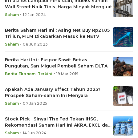
Inflasi AS Lampaui Perkiraan, Indeks Saham
Wall Street Naik Tipis, Harga Minyak Menguat
•
Saham
12 Jan 2024
Berita Saham Hari Ini : Asing Net Buy Rp21,05
Triliun, FILM Dikabarkan Masuk ke NETV
•
Saham
08 Jun 2023
Berita Hari Ini : Ekspor Sawit Bebas
Pungutan, San Miguel Pembeli Saham DLTA
•
Berita Ekonomi Terkini
19 Mar 2019
Apakah Ada January Effect Tahun 2025?
Prospek Saham-saham Ini Menyala
•
Saham
07 Jan 2025
Stock Pick : Sinyal The Fed Tekan IHSG,
Rekomendasi Saham Hari Ini AKRA, EXCL dan
MARK
•
Saham
14 Jun 2024