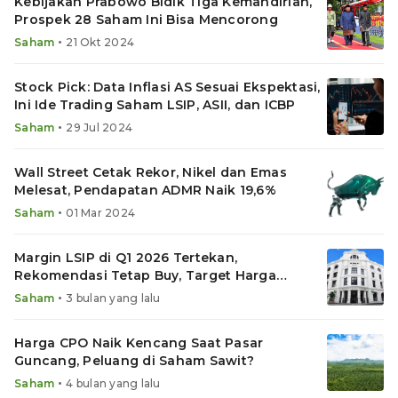
Kebijakan Prabowo Bidik Tiga Kemandirian,
Prospek 28 Saham Ini Bisa Mencorong
•
Saham
21 Okt 2024
Stock Pick: Data Inflasi AS Sesuai Ekspektasi,
Ini Ide Trading Saham LSIP, ASII, dan ICBP
•
Saham
29 Jul 2024
Wall Street Cetak Rekor, Nikel dan Emas
Melesat, Pendapatan ADMR Naik 19,6%
•
Saham
01 Mar 2024
Margin LSIP di Q1 2026 Tertekan,
Rekomendasi Tetap Buy, Target Harga
Saham Naik Jadi Segini
•
Saham
3 bulan yang lalu
Harga CPO Naik Kencang Saat Pasar
Guncang, Peluang di Saham Sawit?
•
Saham
4 bulan yang lalu