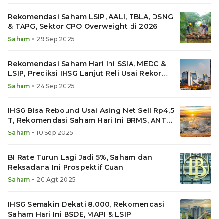
Rekomendasi Saham LSIP, AALI, TBLA, DSNG
& TAPG, Sektor CPO Overweight di 2026
•
Saham
29 Sep 2025
Rekomendasi Saham Hari Ini SSIA, MEDC &
LSIP, Prediksi IHSG Lanjut Reli Usai Rekor
ATH 8.125
•
Saham
24 Sep 2025
IHSG Bisa Rebound Usai Asing Net Sell Rp4,5
T, Rekomendasi Saham Hari Ini BRMS, ANTM
& LSIP
•
Saham
10 Sep 2025
BI Rate Turun Lagi Jadi 5%, Saham dan
Reksadana Ini Prospektif Cuan
•
Saham
20 Agt 2025
IHSG Semakin Dekati 8.000, Rekomendasi
Saham Hari Ini BSDE, MAPI & LSIP