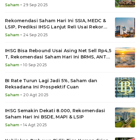
•
Saham
29 Sep 2025
Rekomendasi Saham Hari Ini SSIA, MEDC &
LSIP, Prediksi IHSG Lanjut Reli Usai Rekor
ATH 8.125
•
Saham
24 Sep 2025
IHSG Bisa Rebound Usai Asing Net Sell Rp4,5
T, Rekomendasi Saham Hari Ini BRMS, ANTM
& LSIP
•
Saham
10 Sep 2025
BI Rate Turun Lagi Jadi 5%, Saham dan
Reksadana Ini Prospektif Cuan
•
Saham
20 Agt 2025
IHSG Semakin Dekati 8.000, Rekomendasi
Saham Hari Ini BSDE, MAPI & LSIP
•
Saham
14 Agt 2025