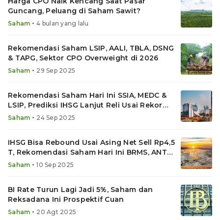
Harga CPO Naik Kencang Saat Pasar
Guncang, Peluang di Saham Sawit?
•
Saham
4 bulan yang lalu
Rekomendasi Saham LSIP, AALI, TBLA, DSNG
& TAPG, Sektor CPO Overweight di 2026
•
Saham
29 Sep 2025
Rekomendasi Saham Hari Ini SSIA, MEDC &
LSIP, Prediksi IHSG Lanjut Reli Usai Rekor
ATH 8.125
•
Saham
24 Sep 2025
IHSG Bisa Rebound Usai Asing Net Sell Rp4,5
T, Rekomendasi Saham Hari Ini BRMS, ANTM
& LSIP
•
Saham
10 Sep 2025
BI Rate Turun Lagi Jadi 5%, Saham dan
Reksadana Ini Prospektif Cuan
•
Saham
20 Agt 2025