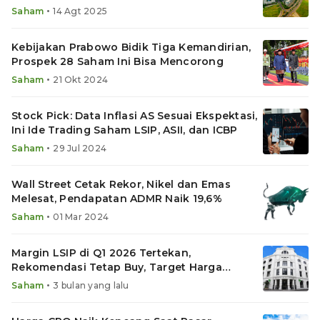
•
Saham
14 Agt 2025
Kebijakan Prabowo Bidik Tiga Kemandirian,
Prospek 28 Saham Ini Bisa Mencorong
•
Saham
21 Okt 2024
Stock Pick: Data Inflasi AS Sesuai Ekspektasi,
Ini Ide Trading Saham LSIP, ASII, dan ICBP
•
Saham
29 Jul 2024
Wall Street Cetak Rekor, Nikel dan Emas
Melesat, Pendapatan ADMR Naik 19,6%
•
Saham
01 Mar 2024
Margin LSIP di Q1 2026 Tertekan,
Rekomendasi Tetap Buy, Target Harga
Saham Naik Jadi Segini
•
Saham
3 bulan yang lalu