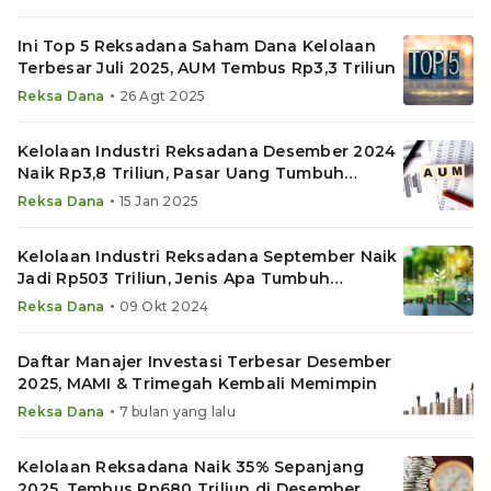
Ini Top 5 Reksadana Saham Dana Kelolaan
Terbesar Juli 2025, AUM Tembus Rp3,3 Triliun
•
Reksa Dana
26 Agt 2025
Kelolaan Industri Reksadana Desember 2024
Naik Rp3,8 Triliun, Pasar Uang Tumbuh
Tertinggi
•
Reksa Dana
15 Jan 2025
Kelolaan Industri Reksadana September Naik
Jadi Rp503 Triliun, Jenis Apa Tumbuh
Tertinggi?
•
Reksa Dana
09 Okt 2024
Daftar Manajer Investasi Terbesar Desember
2025, MAMI & Trimegah Kembali Memimpin
•
Reksa Dana
7 bulan yang lalu
Kelolaan Reksadana Naik 35% Sepanjang
2025, Tembus Rp680 Triliun di Desember