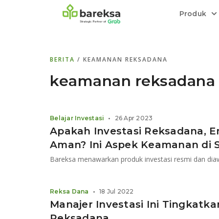
Produk
Bareksa Prioritas
Tentang Bareksa
Berita dan Analisis
Saham
BERITA
/ KEAMANAN REKSADANA
Menyediakan layanan manajemen kekaya
Kenali rekam jejak dan
Informasi terkini dan tepercaya terkait
Transaksi cepat,
all in one
di halaman
dengan penasihat investasi independen.
keunggulan kami.
investasi di Indonesia.
Order.
keamanan reksadana
Emas
Bebas pilih partner penyimpanan, harga
Belajar Investasi
•
26 Apr 2023
relatif stabil.
Apakah Investasi Reksadana, 
Aman? Ini Aspek Keamanan di 
Reksa Dana
•
18 Jul 2022
Manajer Investasi Ini Tingkatk
Reksadana