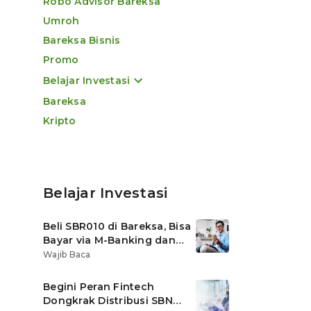
Robo Advisor Bareksa
Umroh
Bareksa Bisnis
Promo
Belajar Investasi
Bareksa
Kripto
Belajar Investasi
Beli SBR010 di Bareksa, Bisa
Bayar via M-Banking dan
OVO di Tokopedia
Wajib Baca
Begini Peran Fintech
Dongkrak Distribusi SBN