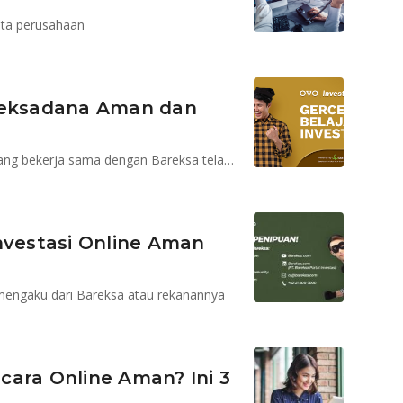
ata perusahaan
 Reksadana Aman dan
Reksadana online dalam fitur Invest di aplikasi OVO yang bekerja sama dengan Bareksa telah memenuhi aspek keamanan
nvestasi Online Aman
mengaku dari Bareksa atau rekanannya
cara Online Aman? Ini 3