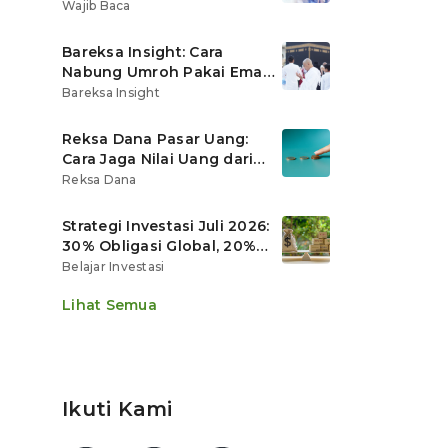
Ritel
Wajib Baca
Bareksa Insight: Cara
Nabung Umroh Pakai Emas
Digital agar Nilainya
Bareksa Insight
Tumbuh Lebih Cepat
Reksa Dana Pasar Uang:
Cara Jaga Nilai Uang dari
Gerusan Inflasi
Reksa Dana
Strategi Investasi Juli 2026:
30% Obligasi Global, 20%
Emas, Saham Ekspor Jadi
Belajar Investasi
Andalan?
Lihat Semua
Ikuti Kami