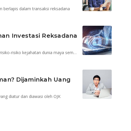
 berlapis dalam transaksi reksadana
Aman Investasi Reksadana
Di zaman serba digital, serba canggih dan mudah ini, risiko-risiko kejahatan dunia maya semakin mengancam
man? Dijaminkah Uang
yang diatur dan diawasi oleh OJK