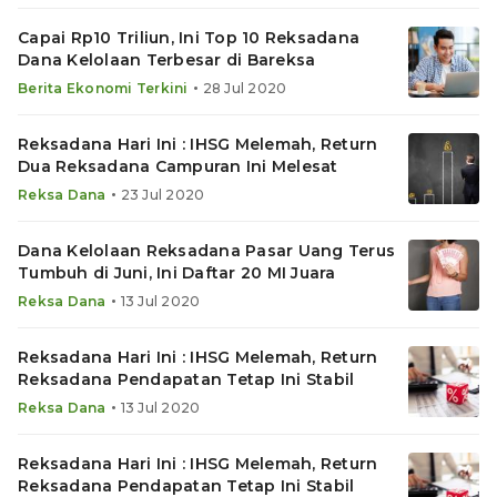
Capai Rp10 Triliun, Ini Top 10 Reksadana
Dana Kelolaan Terbesar di Bareksa
•
Berita Ekonomi Terkini
28 Jul 2020
Reksadana Hari Ini : IHSG Melemah, Return
Dua Reksadana Campuran Ini Melesat
•
Reksa Dana
23 Jul 2020
Dana Kelolaan Reksadana Pasar Uang Terus
Tumbuh di Juni, Ini Daftar 20 MI Juara
•
Reksa Dana
13 Jul 2020
Reksadana Hari Ini : IHSG Melemah, Return
Reksadana Pendapatan Tetap Ini Stabil
•
Reksa Dana
13 Jul 2020
Reksadana Hari Ini : IHSG Melemah, Return
Reksadana Pendapatan Tetap Ini Stabil