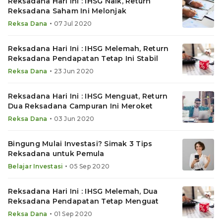
Reksadana Hari Ini : IHSG Naik, Return
Reksadana Saham Ini Melonjak
•
Reksa Dana
07 Jul 2020
Reksadana Hari Ini : IHSG Melemah, Return
Reksadana Pendapatan Tetap Ini Stabil
•
Reksa Dana
23 Jun 2020
Reksadana Hari Ini : IHSG Menguat, Return
Dua Reksadana Campuran Ini Meroket
•
Reksa Dana
03 Jun 2020
Bingung Mulai Investasi? Simak 3 Tips
Reksadana untuk Pemula
•
Belajar Investasi
05 Sep 2020
Reksadana Hari Ini : IHSG Melemah, Dua
Reksadana Pendapatan Tetap Menguat
•
Reksa Dana
01 Sep 2020