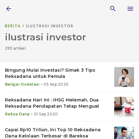
BERITA
/ ILUSTRASI INVESTOR
ilustrasi investor
295 artikel
Bingung Mulai Investasi? Simak 3 Tips
Reksadana untuk Pemula
•
Belajar Investasi
05 Sep 2020
Reksadana Hari Ini : IHSG Melemah, Dua
Reksadana Pendapatan Tetap Menguat
•
Reksa Dana
01 Sep 2020
Capai Rp10 Triliun, Ini Top 10 Reksadana
Dana Kelolaan Terbesar di Bareksa