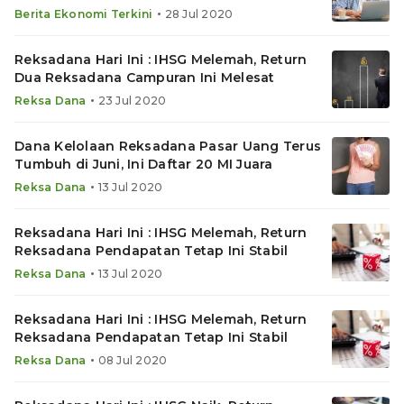
•
Berita Ekonomi Terkini
28 Jul 2020
Reksadana Hari Ini : IHSG Melemah, Return
Dua Reksadana Campuran Ini Melesat
•
Reksa Dana
23 Jul 2020
Dana Kelolaan Reksadana Pasar Uang Terus
Tumbuh di Juni, Ini Daftar 20 MI Juara
•
Reksa Dana
13 Jul 2020
Reksadana Hari Ini : IHSG Melemah, Return
Reksadana Pendapatan Tetap Ini Stabil
•
Reksa Dana
13 Jul 2020
Reksadana Hari Ini : IHSG Melemah, Return
Reksadana Pendapatan Tetap Ini Stabil
•
Reksa Dana
08 Jul 2020