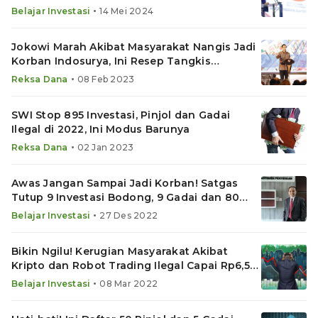
•
Belajar Investasi
14 Mei 2024
Jokowi Marah Akibat Masyarakat Nangis Jadi
Korban Indosurya, Ini Resep Tangkis
Penipuan Investasi
•
Reksa Dana
08 Feb 2023
SWI Stop 895 Investasi, Pinjol dan Gadai
Ilegal di 2022, Ini Modus Barunya
•
Reksa Dana
02 Jan 2023
Awas Jangan Sampai Jadi Korban! Satgas
Tutup 9 Investasi Bodong, 9 Gadai dan 80
Pinjol Ilegal Ini
•
Belajar Investasi
27 Des 2022
Bikin Ngilu! Kerugian Masyarakat Akibat
Kripto dan Robot Trading Ilegal Capai Rp6,5
Triliun
•
Belajar Investasi
08 Mar 2022