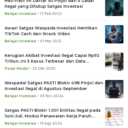
Hati-hati! Ini Daftar 50 Pinjol dan 5 Gadai
Ilegal yang Ditutup Satgas Investasi
•
Belajar Investasi
17 Feb 2022
Awas! Satgas Waspada Investasi Hentikan
TikTok Cash dan Snack Video
•
Belajar Investasi
01 Mar 2021
Kerugian Akibat Investasi Ilegal Capai Rp92
Triliun, Ini 5 Kasus Terbesar dan Data
Historisnya
•
Pasar Modal
23 Okt 2020
Waspada! Satgas PASTI Blokir 498 Pinjol dan
Investasi Ilegal di Agustus-September
•
Belajar Investasi
05 Nov 2024
Satgas PASTI Blokir 1.001 Entitas Ilegal pada
Juni-Juli, Modus Penawaran Kerja Paruh
Waktu Marak
•
Belajar Investasi
19 Agt 2024