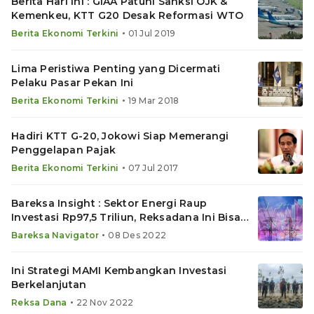
Berita Hari Ini : GIAA Patuhi Sanksi OJK &
Kemenkeu, KTT G20 Desak Reformasi WTO
•
Berita Ekonomi Terkini
01 Jul 2019
Lima Peristiwa Penting yang Dicermati
Pelaku Pasar Pekan Ini
•
Berita Ekonomi Terkini
19 Mar 2018
Hadiri KTT G-20, Jokowi Siap Memerangi
Penggelapan Pajak
•
Berita Ekonomi Terkini
07 Jul 2017
Bareksa Insight : Sektor Energi Raup
Investasi Rp97,5 Triliun, Reksadana Ini Bisa
Melambung
•
Bareksa Navigator
08 Des 2022
Ini Strategi MAMI Kembangkan Investasi
Berkelanjutan
•
Reksa Dana
22 Nov 2022