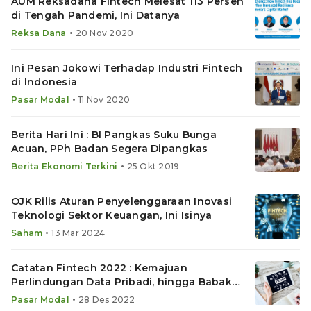
AUM Reksadana Fintech Melesat 113 Persen
di Tengah Pandemi, Ini Datanya
•
Reksa Dana
20 Nov 2020
Ini Pesan Jokowi Terhadap Industri Fintech
di Indonesia
•
Pasar Modal
11 Nov 2020
Berita Hari Ini : BI Pangkas Suku Bunga
Acuan, PPh Badan Segera Dipangkas
•
Berita Ekonomi Terkini
25 Okt 2019
OJK Rilis Aturan Penyelenggaraan Inovasi
Teknologi Sektor Keuangan, Ini Isinya
•
Saham
13 Mar 2024
Catatan Fintech 2022 : Kemajuan
Perlindungan Data Pribadi, hingga Babak
Baru Model Bisnis Komersial
•
Pasar Modal
28 Des 2022