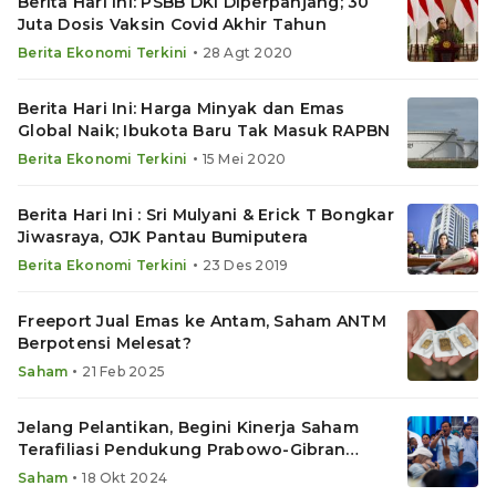
Berita Hari Ini: PSBB DKI Diperpanjang; 30
Juta Dosis Vaksin Covid Akhir Tahun
•
Berita Ekonomi Terkini
28 Agt 2020
Berita Hari Ini: Harga Minyak dan Emas
Global Naik; Ibukota Baru Tak Masuk RAPBN
•
Berita Ekonomi Terkini
15 Mei 2020
Berita Hari Ini : Sri Mulyani & Erick T Bongkar
Jiwasraya, OJK Pantau Bumiputera
•
Berita Ekonomi Terkini
23 Des 2019
Freeport Jual Emas ke Antam, Saham ANTM
Berpotensi Melesat?
•
Saham
21 Feb 2025
Jelang Pelantikan, Begini Kinerja Saham
Terafiliasi Pendukung Prabowo-Gibran
Sepekan Terakhir
•
Saham
18 Okt 2024