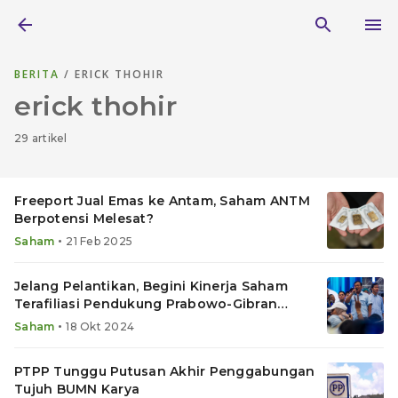
BERITA
/ ERICK THOHIR
erick thohir
29 artikel
Freeport Jual Emas ke Antam, Saham ANTM
Berpotensi Melesat?
•
Saham
21 Feb 2025
Jelang Pelantikan, Begini Kinerja Saham
Terafiliasi Pendukung Prabowo-Gibran
Sepekan Terakhir
•
Saham
18 Okt 2024
PTPP Tunggu Putusan Akhir Penggabungan
Tujuh BUMN Karya