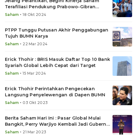
Jelang Pelantikan, Begini Kinerja Saham
Terafiliasi Pendukung Prabowo-Gibran
Sepekan Terakhir
•
Saham
18 Okt 2024
PTPP Tunggu Putusan Akhir Penggabungan
Tujuh BUMN Karya
•
Saham
22 Mar 2024
Erick Thohir : BRIS Masuk Daftar Top 10 Bank
Syariah Global Lebih Cepat dari Target
•
Saham
15 Mar 2024
Erick Thohir Perintahkan Pengecekan
Langsung Penyelewengan di Dapen BUMN
•
Saham
03 Okt 2023
Berita Saham Hari Ini : Pasar Global Mulai
Bangkit, Perry Warjiyo Kembali Jadi Gubernur
BI
•
Saham
21 Mar 2023