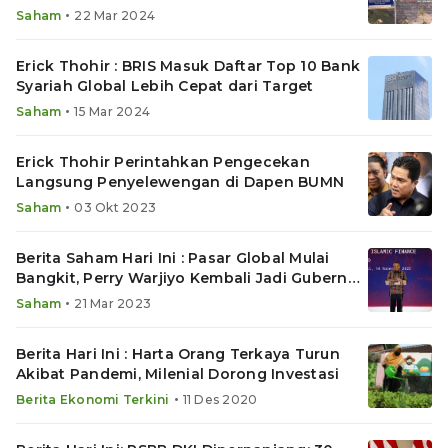
•
Saham
22 Mar 2024
Erick Thohir : BRIS Masuk Daftar Top 10 Bank
Syariah Global Lebih Cepat dari Target
•
Saham
15 Mar 2024
Erick Thohir Perintahkan Pengecekan
Langsung Penyelewengan di Dapen BUMN
•
Saham
03 Okt 2023
Berita Saham Hari Ini : Pasar Global Mulai
Bangkit, Perry Warjiyo Kembali Jadi Gubernur
BI
•
Saham
21 Mar 2023
Berita Hari Ini : Harta Orang Terkaya Turun
Akibat Pandemi, Milenial Dorong Investasi
•
Berita Ekonomi Terkini
11 Des 2020