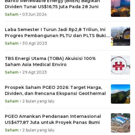
Barito Renewable Energy (BREN) Bagikan
Dividen Tunai US$16,75 juta Pada 28 Juni
•
Saham
03 Jun 2024
Laba Semester I Turun Jadi Rp2,8 Triliun, Ini
Progres Pembangunan PLTU dan PLTS Bukit
Asam (PTBA)
•
Saham
30 Agt 2023
TBS Energi Utama (TOBA) Akuisisi 100%
Saham Asia Medical Enviro
•
Saham
29 Agt 2023
Prospek Saham PGEO 2026: Target Harga,
Dividen, dan Rencana Ekspansi Geothermal
•
Saham
2 bulan yang lalu
PGEO Amankan Pendanaan Internasional
US$477,87 Juta untuk Proyek Panas Bumi
•
Saham
2 bulan yang lalu