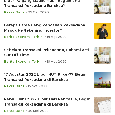
Libur Panjang Maulid Nabi, Bagaimana
Transaksi Reksadana Bareksa?
•
Reksa Dana
27 Okt 2020
Berapa Lama Uang Pencairan Reksadana
Masuk ke Rekening Investor?
•
Berita Ekonomi Terkini
19 Agt 2020
Sebelum Transaksi Reksadana, Pahami Arti
Cut Off Time
•
Berita Ekonomi Terkini
19 Agt 2020
17 Agustus 2022 Libur HUT RI ke-77, Begini
Transaksi Reksadana di Bareksa
•
Reksa Dana
15 Agt 2022
Rabu 1 Juni 2022 Libur Hari Pancasila, Begini
Transaksi Reksadana di Bareksa
•
Reksa Dana
30 Mei 2022