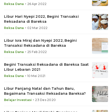
Lebaran 2022
•
Reksa Dana
26 Apr 2022
Libur Hari Nyepi 2022, Begini Transaksi
Reksadana di Bareksa
•
Reksa Dana
02 Mar 2022
Libur Isra Miraj dan Nyepi 2022, Begini
Transaksi Reksadana di Bareksa
•
Reksa Dana
25 Feb 2022
Begini Transaksi Reksadana di Bareksa Saat
Libur Lebaran 2021
•
Reksa Dana
10 Mei 2021
Libur Panjang Natal dan Tahun Baru,
Bagaimana Transaksi Reksadana Bareksa?
•
Belajar Investasi
23 Des 2020