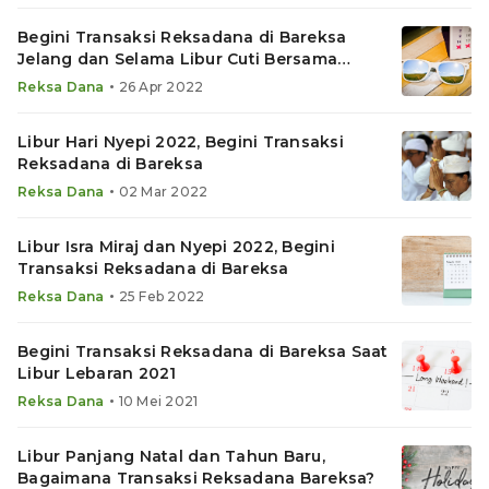
Begini Transaksi Reksadana di Bareksa
Jelang dan Selama Libur Cuti Bersama
Lebaran 2022
•
Reksa Dana
26 Apr 2022
Libur Hari Nyepi 2022, Begini Transaksi
Reksadana di Bareksa
•
Reksa Dana
02 Mar 2022
Libur Isra Miraj dan Nyepi 2022, Begini
Transaksi Reksadana di Bareksa
•
Reksa Dana
25 Feb 2022
Begini Transaksi Reksadana di Bareksa Saat
Libur Lebaran 2021
•
Reksa Dana
10 Mei 2021
Libur Panjang Natal dan Tahun Baru,
Bagaimana Transaksi Reksadana Bareksa?