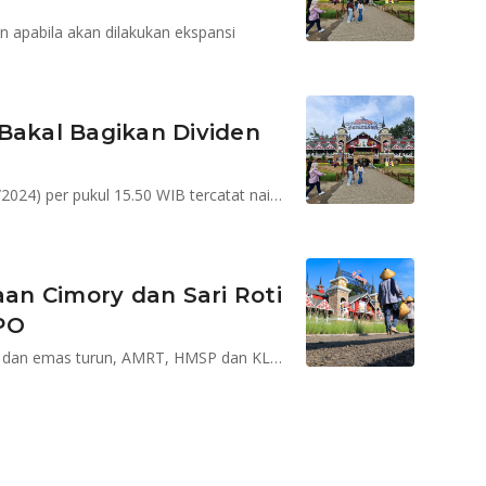
 apabila akan dilakukan ekspansi
Bakal Bagikan Dividen
Saham CMRY pada perdagangan hari ini, Jumat (26/4/2024) per pukul 15.50 WIB tercatat naik 10 poin atau naik 0,20% menjadi Rp5.000
aan Cimory dan Sari Roti
PO
IHSG melemah tertekan aksi jual asing, harga minyak dan emas turun, AMRT, HMSP dan KLBF direkomendasi beli