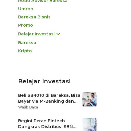
Robo Advisor Bareksa
Umroh
Bareksa Bisnis
Promo
Belajar Investasi
Bareksa
Kripto
Belajar Investasi
Beli SBR010 di Bareksa, Bisa
Bayar via M-Banking dan
OVO di Tokopedia
Wajib Baca
Begini Peran Fintech
Dongkrak Distribusi SBN