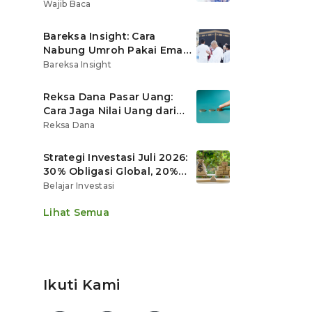
Ritel
Wajib Baca
Bareksa Insight: Cara
Nabung Umroh Pakai Emas
Digital agar Nilainya
Bareksa Insight
Tumbuh Lebih Cepat
Reksa Dana Pasar Uang:
Cara Jaga Nilai Uang dari
Gerusan Inflasi
Reksa Dana
Strategi Investasi Juli 2026:
30% Obligasi Global, 20%
Emas, Saham Ekspor Jadi
Belajar Investasi
Andalan?
Lihat Semua
Ikuti Kami