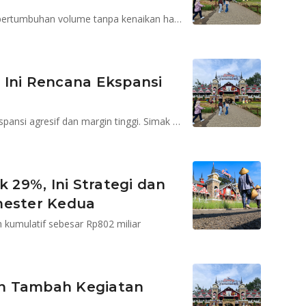
Kinerja cemerlang CMRY sepenuhnya didorong oleh pertumbuhan volume tanpa kenaikan harga
 Ini Rencana Ekspansi
CMRY mencatat laba tumbuh kuat di 2024 dengan ekspansi agresif dan margin tinggi. Simak target 2025 dan prospek sahamnya!
k 29%, Ini Strategi dan
ester Kedua
 kumulatif sebesar Rp802 miliar
an Tambah Kegiatan