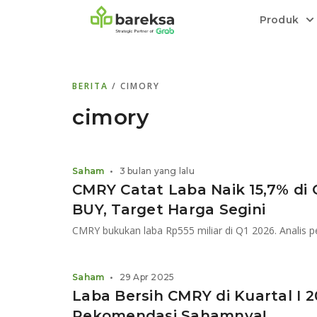
Produk
Bareksa Prioritas
Tentang Bareksa
Berita dan Analisis
Saham
BERITA
/ CIMORY
Menyediakan layanan manajemen kekaya
Kenali rekam jejak dan
Informasi terkini dan tepercaya terkait
Transaksi cepat,
all in one
di halaman
dengan penasihat investasi independen.
keunggulan kami.
investasi di Indonesia.
Order.
cimory
Emas
Bebas pilih partner penyimpanan, harga
Saham
•
3 bulan yang lalu
relatif stabil.
CMRY Catat Laba Naik 15,7% di
BUY, Target Harga Segini
Saham
•
29 Apr 2025
Laba Bersih CMRY di Kuartal I 2
Rekomendasi Sahamnya!