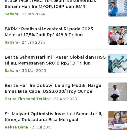
Stock Pick : IHSG Tertekan, Rekomendasi
Saham Hari Ini MYOR, ICBP dan BMRI
•
Saham
25 Jan 2024
BKPM : Realisasi Investasi RI pada 2023
Melesat 17,5% Jadi Rp1.418,9 Triliun
•
Saham
24 Jan 2024
Berita Saham Hari Ini : Pasar Global dan IHSG
Hijau, Pemesanan SR018 Rp21,9 Triliun
•
Saham
30 Mar 2023
Berita Hari Ini: Jokowi Larang Mudik; Harga
Emas Bisa Capai US$3.000/Troy Ounce
•
Berita Ekonomi Terkini
22 Apr 2020
Sri Mulyani Optimistis Investasi Semester II,
Kinerja Reksadana Bisa Menguat
•
Reksa Dana
31 Jul 2019