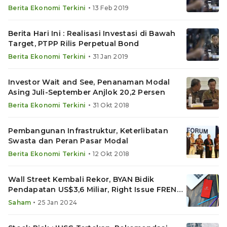
•
Berita Ekonomi Terkini
13 Feb 2019
Berita Hari Ini : Realisasi Investasi di Bawah
Target, PTPP Rilis Perpetual Bond
•
Berita Ekonomi Terkini
31 Jan 2019
Investor Wait and See, Penanaman Modal
Asing Juli-September Anjlok 20,2 Persen
•
Berita Ekonomi Terkini
31 Okt 2018
Pembangunan Infrastruktur, Keterlibatan
Swasta dan Peran Pasar Modal
•
Berita Ekonomi Terkini
12 Okt 2018
Wall Street Kembali Rekor, BYAN Bidik
Pendapatan US$3,6 Miliar, Right Issue FREN
Rp8,57 Triliun
•
Saham
25 Jan 2024