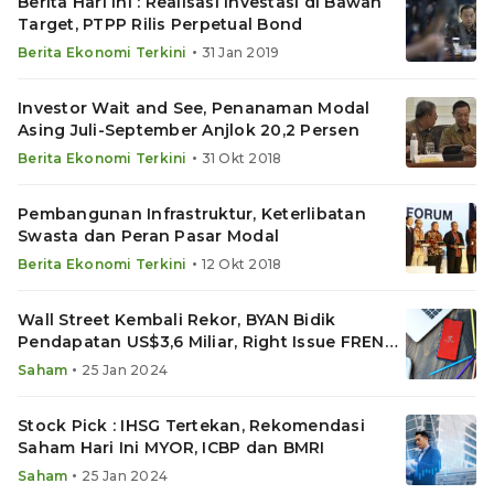
Berita Hari Ini : Realisasi Investasi di Bawah
Target, PTPP Rilis Perpetual Bond
•
Berita Ekonomi Terkini
31 Jan 2019
Investor Wait and See, Penanaman Modal
Asing Juli-September Anjlok 20,2 Persen
•
Berita Ekonomi Terkini
31 Okt 2018
Pembangunan Infrastruktur, Keterlibatan
Swasta dan Peran Pasar Modal
•
Berita Ekonomi Terkini
12 Okt 2018
Wall Street Kembali Rekor, BYAN Bidik
Pendapatan US$3,6 Miliar, Right Issue FREN
Rp8,57 Triliun
•
Saham
25 Jan 2024
Stock Pick : IHSG Tertekan, Rekomendasi
Saham Hari Ini MYOR, ICBP dan BMRI
•
Saham
25 Jan 2024