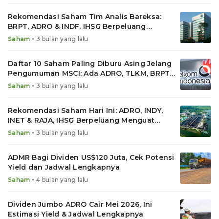
Rekomendasi Saham Tim Analis Bareksa:
BRPT, ADRO & INDF, IHSG Berpeluang
Rebound
•
Saham
3 bulan yang lalu
Daftar 10 Saham Paling Diburu Asing Jelang
Pengumuman MSCI: Ada ADRO, TLKM, BRPT
hingga MAPI
•
Saham
3 bulan yang lalu
Rekomendasi Saham Hari Ini: ADRO, INDY,
INET & RAJA, IHSG Berpeluang Menguat
Terbatas
•
Saham
3 bulan yang lalu
ADMR Bagi Dividen US$120 Juta, Cek Potensi
Yield dan Jadwal Lengkapnya
•
Saham
4 bulan yang lalu
Dividen Jumbo ADRO Cair Mei 2026, Ini
Estimasi Yield & Jadwal Lengkapnya