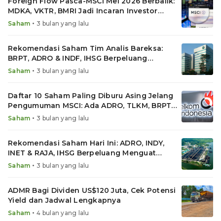
Foreign Flow Pasca-MSCI Mei 2026 Berbalik:
MDKA, VKTR, BMRI Jadi Incaran Investor
Asing
•
Saham
3 bulan yang lalu
Rekomendasi Saham Tim Analis Bareksa:
BRPT, ADRO & INDF, IHSG Berpeluang
Rebound
•
Saham
3 bulan yang lalu
Daftar 10 Saham Paling Diburu Asing Jelang
Pengumuman MSCI: Ada ADRO, TLKM, BRPT
hingga MAPI
•
Saham
3 bulan yang lalu
Rekomendasi Saham Hari Ini: ADRO, INDY,
INET & RAJA, IHSG Berpeluang Menguat
Terbatas
•
Saham
3 bulan yang lalu
ADMR Bagi Dividen US$120 Juta, Cek Potensi
Yield dan Jadwal Lengkapnya
•
Saham
4 bulan yang lalu