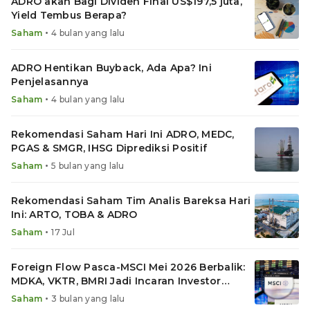
ADRO akan Bagi Dividen Final US$197,5 juta,
Yield Tembus Berapa?
•
Saham
4 bulan yang lalu
ADRO Hentikan Buyback, Ada Apa? Ini
Penjelasannya
•
Saham
4 bulan yang lalu
Rekomendasi Saham Hari Ini ADRO, MEDC,
PGAS & SMGR, IHSG Diprediksi Positif
•
Saham
5 bulan yang lalu
Rekomendasi Saham Tim Analis Bareksa Hari
Ini: ARTO, TOBA & ADRO
•
Saham
17 Jul
Foreign Flow Pasca-MSCI Mei 2026 Berbalik:
MDKA, VKTR, BMRI Jadi Incaran Investor
Asing
•
Saham
3 bulan yang lalu