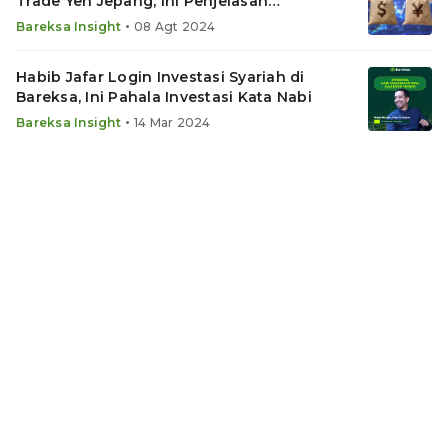
Trade Yen Jepang, Ini Penjelasan
Lengkapnya
•
Bareksa Insight
08 Agt 2024
Habib Jafar Login Investasi Syariah di
Bareksa, Ini Pahala Investasi Kata Nabi
•
Bareksa Insight
14 Mar 2024